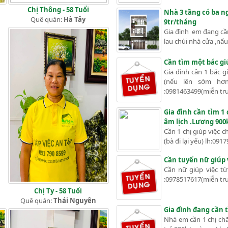
Chị Thông - 58 Tuổi
Nhà 3 tầng có ba ng
Quê quán:
Hà Tây
9tr/tháng
Gia đình em đang cần
lau chùi nhà cửa ,nấu
Cần tìm một bác giú
Gia đình cần 1 bác g
(nếu lên sớm hơn
:0981463499(miễn trun
Gia đình cần tìm 1
âm lịch .Lương 900
Cần 1 chị giúp việc 
(bà đi lại yếu) lh:0917
Cần tuyển nữ giúp 
Cần nữ giúp việc t
:0978517617(miễn trun
Chị Ty - 58 Tuổi
Quê quán:
Thái Nguyên
Gia đình đang cần 
Nhà em cần 1 chị ch