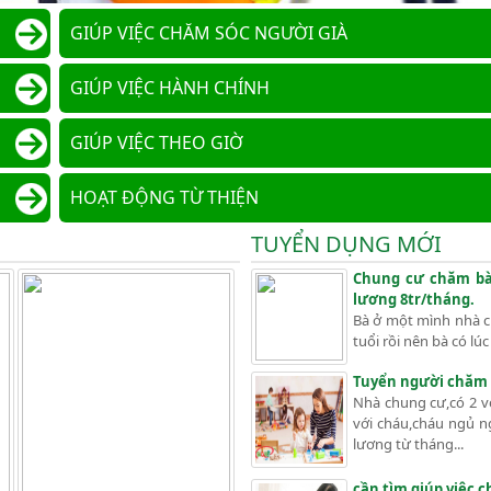
GIÚP VIỆC CHĂM SÓC NGƯỜI GIÀ
GIÚP VIỆC HÀNH CHÍNH
GIÚP VIỆC THEO GIỜ
HOẠT ĐỘNG TỪ THIỆN
TUYỂN DỤNG MỚI
Chung cư chăm bà 
lương 8tr/tháng.
Bà ở một mình nhà ch
tuổi rồi nên bà có lú
Tuyển người chăm
Nhà chung cư,có 2 v
với cháu,cháu ngủ n
lương từ tháng...
cần tìm giúp việc 