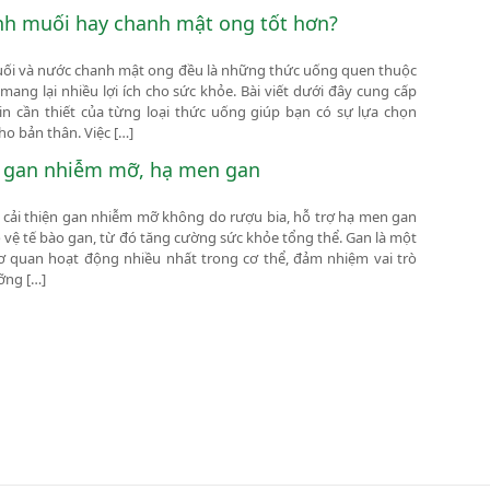
nh muối hay chanh mật ong tốt hơn?
ối và nước chanh mật ong đều là những thức uống quen thuộc
mang lại nhiều lợi ích cho sức khỏe. Bài viết dưới đây cung cấp
n cần thiết của từng loại thức uống giúp bạn có sự lựa chọn
o bản thân. Việc […]
m gan nhiễm mỡ, hạ men gan
ợ cải thiện gan nhiễm mỡ không do rượu bia, hỗ trợ hạ men gan
 vệ tế bào gan, từ đó tăng cường sức khỏe tổng thể. Gan là một
 quan hoạt động nhiều nhất trong cơ thể, đảm nhiệm vai trò
ỡng […]