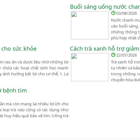
Buổi sáng uống nước cha
03/08/2026
Nước chanh mu
vào buổi sáng, 
những thông ti
phù hợp nhất ch
i cho sức khỏe
Cách trà xanh hỗ trợ giả
22/07/2026
m rau ăn và dược liệu nhờ những lợi
Trà xanh hỗ tr
này chứa các hoạt chất sinh học mạnh
tự nhiên và bảo
ảnh hưởng bất lợi cho cơ thể. 1. Lá
trong những cơ
chuyển hóa dư
ơ bệnh tim
ãn mà còn mang lại nhiều lợi ích cho
i loại trà nào cũng có tác dụng như
hát huy hiệu quả bảo vệ tim. Uống trà