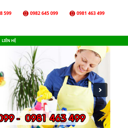
8 599
0982 645 099
0981 463 499
LIÊN HỆ