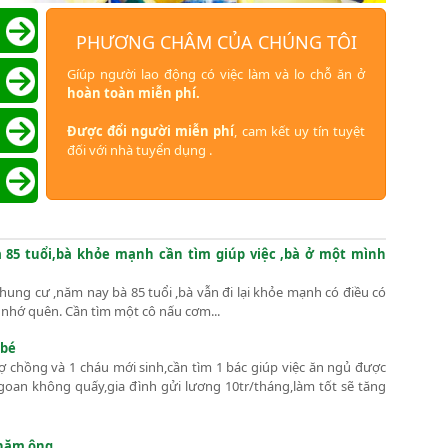
PHƯƠNG CHÂM CỦA CHÚNG TÔI
Gíúp người lao động có việc làm và lo chỗ ăn ở
hoàn toàn miễn phí.
Được đổi người miễn phí
, cam kết uy tín tuyệt
đối với nhà tuyển dụng .
85 tuổi,bà khỏe mạnh cần tìm giúp việc ,bà ở một mình
ung cư ,năm nay bà 85 tuổi ,bà vẫn đi lại khỏe mạnh có điều có
c nhớ quên. Cần tìm một cô nấu cơm...
 bé
ợ chồng và 1 cháu mới sinh,cần tìm 1 bác giúp việc ăn ngủ được
goan không quấy,gia đình gửi lương 10tr/tháng,làm tốt sẽ tăng
chăm ông