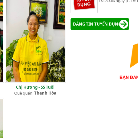
trả 800k/ngày ạ . Lh:
ĐĂNG TIN TUYỂN DỤNG
Chị Hương - 55 Tuổi
Quê quán:
Thanh Hóa