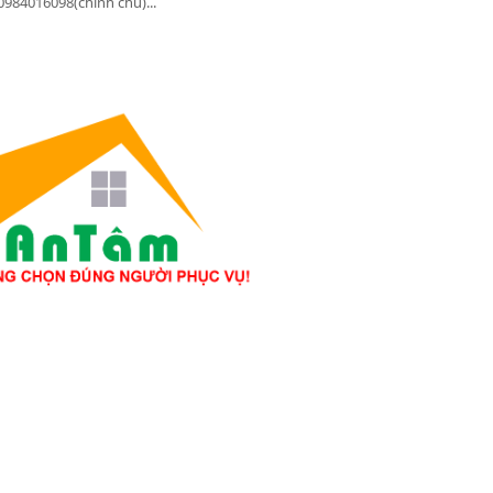
 0984016098(chính chủ)...