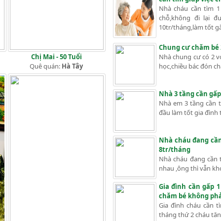
Nhà cháu cần tìm 1
chỗ,không đi lại 
10tr/tháng,làm tốt gắ
Chung cư chăm bé 2
Chị Mai - 50 Tuổi
Nhà chung cư có 2 vợ
Quê quán:
Hà Tây
học,chiều bác đón ch
Nhà 3 tầng cần gấp
Nhà em 3 tầng cần tì
đầu làm tốt gia đình t
Nhà cháu đang cần 
8tr/tháng
Nhà cháu đang cần tì
nhau ,ông thì vẫn kh
Gia đình cần gấp 1
chăm bé không phải
Gia đình cháu cần t
tháng thứ 2 cháu tăng