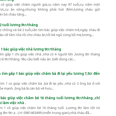
 cô giúp việc chăm người già,cụ năm nay 97 tuổi,cụ nằm một
được,cụ ăn xông,nhưng không phải hút đờm,lương cháu gửi
n bó cháu tăng...
 tuổi lương 9tr/tháng
 chồng và bé 2 tuổi,cần tìm bác giúp việc chăm trẻ,ngày cháu đi
áu về tắm rửa rồi cho cháu ăn,tối bé ngủ cùng bố mẹ,lương...
 1 bác giúp việc nhà lương 9tr/tháng
m gấp 1 chị giúp việc nhà ,nhà có 4 người lớn ,lương 8tr tháng
rả 9tr/tháng. Yêu cầu biết nấu ăn ,biết dùng các...
tìm gấp 1 bác giúp việc chăm bà đi lại yếu lương 7,5tr đến
m 1 co giúp việc chăm bà ,bà đi lại yếu ,nhà có 2 ông bà ở với
ỏe mạnh ,ông bà là cán bộ về hưu...
 bác giúp việc chăm bé 16 tháng tuổi lương 9tr/tháng ,chỉ
 làm việc nhà .
ìm 1 cô giúp việc chăm bé 16 tháng tuổi .Lương 8tr làm tốt từ
 lên 9tr ạ . LH: 0981463499 (miễn trung gian),nhà cháu đã...