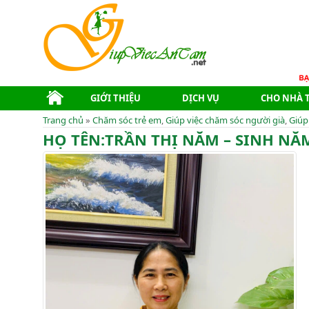
GIỚI THIỆU
DỊCH VỤ
CHO NHÀ 
Trang chủ
»
Chăm sóc trẻ em
,
Giúp việc chăm sóc người già
,
Giúp
HỌ TÊN:TRẦN THỊ NĂM – SINH NĂ