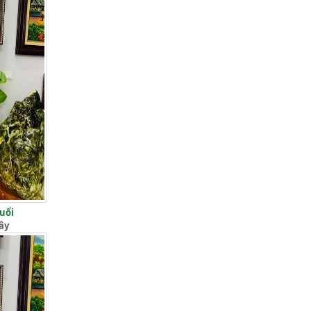
Tuổi
ây