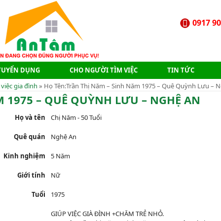
0917 90
TUYỂN DỤNG
CHO NGƯỜI TÌM VIỆC
TIN TỨC
 việc gia đình
» Họ Tên:Trần Thị Năm – Sinh Năm 1975 – Quê Quỳnh Lưu – 
M 1975 – QUÊ QUỲNH LƯU – NGHỆ AN
Họ và tên
Chị Năm - 50 Tuổi
Quê quán
Nghệ An
Kinh nghiệm
5 Năm
Giới tính
Nữ
Tuổi
1975
GIÚP VIỆC GIÀ ĐÌNH +CHĂM TRẺ NHỎ.