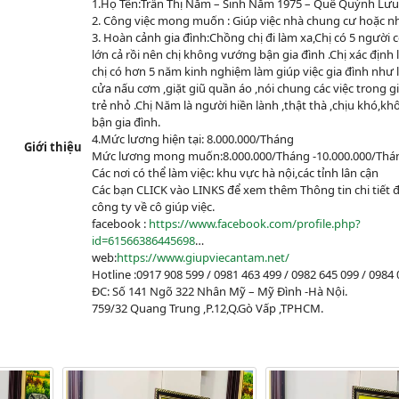
1.Họ Tên:Trần Thị Năm – Sinh Năm 1975 – Quê Quỳnh Lưu
2. Công việc mong muốn : Giúp việc nhà chung cư hoặc nh
3. Hoàn cảnh gia đình:Chồng chị đi làm xa,Chị có 5 người c
lớn cả rồi nên chị không vướng bận gia đình .Chị xác định 
chị có hơn 5 năm kinh nghiệm làm giúp việc gia đình như
cửa nấu cơm ,giặt giũ quần áo ,nói chung các việc trong 
trẻ nhỏ .Chị Năm là người hiền lành ,thật thà ,chịu khó,
bận gia đình.
4.Mức lương hiện tại: 8.000.000/Tháng
Giới thiệu
Mức lương mong muốn:8.000.000/Tháng -10.000.000/Thá
Các nơi có thể làm việc: khu vực hà nội,các tỉnh lân cận
Các bạn CLICK vào LINKS để xem thêm Thông tin chi tiết 
công ty về cô giúp việc.
facebook :
https://www.facebook.com/profile.php?
id=61566386445698
…
web:
https://www.giupviecantam.net/
Hotline :0917 908 599 / 0981 463 499 / 0982 645 099 / 0984 
ĐC: Số 141 Ngõ 322 Nhân Mỹ – Mỹ Đình -Hà Nội.
759/32 Quang Trung ,P.12,Q.Gò Vấp ,TPHCM.