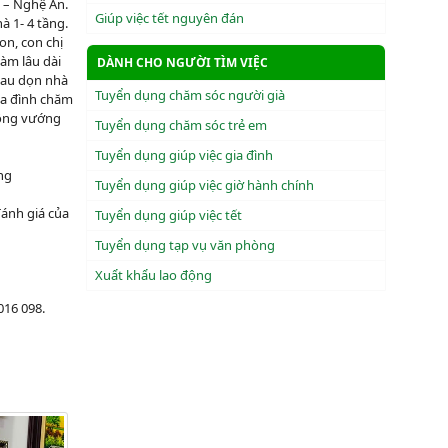
 – Nghệ An.
Giúp việc tết nguyên đán
à 1- 4 tầng.
on, con chị
làm lâu dài
DÀNH CHO NGƯỜI TÌM VIỆC
 lau dọn nhà
Tuyển dụng chăm sóc người già
gia đình chăm
không vướng
Tuyển dụng chăm sóc trẻ em
Tuyển dụng giúp việc gia đình
ng
Tuyển dụng giúp việc giờ hành chính
đánh giá của
Tuyển dụng giúp việc tết
Tuyển dụng tạp vụ văn phòng
Xuẩt khẩu lao động
016 098.