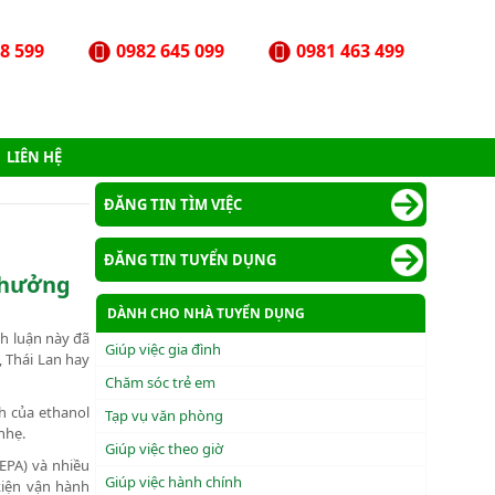
8 599
0982 645 099
0981 463 499
LIÊN HỆ
ĐĂNG TIN TÌM VIỆC
ĐĂNG TIN TUYỂN DỤNG
h hưởng
DÀNH CHO NHÀ TUYỂN DỤNG
nh luận này đã
Giúp việc gia đình
, Thái Lan hay
Chăm sóc trẻ em
h của ethanol
Tạp vụ văn phòng
nhẹ.
Giúp việc theo giờ
EPA) và nhiều
Giúp việc hành chính
kiện vận hành