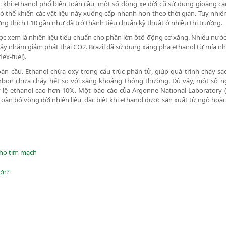
ước khi ethanol phổ biến toàn cầu, một số dòng xe đời cũ sử dụng gioăng c
có thể khiến các vật liệu này xuống cấp nhanh hơn theo thời gian. Tuy nhiên
ơng thích E10 gần như đã trở thành tiêu chuẩn kỹ thuật ở nhiều thị trường.
 được xem là nhiên liệu tiêu chuẩn cho phần lớn ôtô động cơ xăng. Nhiều nư
y nhằm giảm phát thải CO2. Brazil đã sử dụng xăng pha ethanol từ mía nhi
lex-fuel).
oàn cầu. Ethanol chứa oxy trong cấu trúc phân tử, giúp quá trình cháy s
rbon chưa cháy hết so với xăng khoáng thông thường. Dù vậy, một số n
ỷ lệ ethanol cao hơn 10%. Một báo cáo của Argonne National Laboratory 
 toàn bộ vòng đời nhiên liệu, đặc biệt khi ethanol được sản xuất từ ngô hoặ
cho tim mạch
ơn?