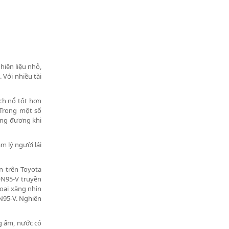
hiên liệu nhỏ,
 Với nhiều tài
ch nổ tốt hơn
 Trong một số
ơng đương khi
m lý người lái
n trên Toyota
ON95-V truyền
loại xăng nhìn
N95-V. Nghiên
g ẩm, nước có