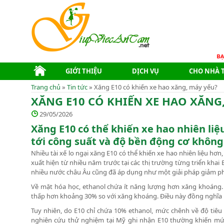
GIỚI THIỆU
DỊCH VỤ
CHO NHÀ 
Trang chủ
»
Tin tức
» Xăng E10 có khiến xe hao xăng, máy yếu?
XĂNG E10 CÓ KHIẾN XE HAO XĂNG
29/05/2026
Xăng E10 có thể khiến xe hao nhiên l
tới công suất và độ bền động cơ không
Nhiều tài xế lo ngại xăng E10 có thể khiến xe hao nhiên liệu h
xuất hiện từ nhiều năm trước tại các thị trường từng triển khai E
nhiều nước châu Âu cũng đã áp dụng như một giải pháp giảm phá
Về mặt hóa học, ethanol chứa ít năng lượng hơn xăng khoáng. 
thấp hơn khoảng 30% so với xăng khoáng. Điều này đồng nghĩa khi
Tuy nhiên, do E10 chỉ chứa 10% ethanol, mức chênh về độ tiêu
nghiên cứu thử nghiệm tại Mỹ ghi nhận E10 thường khiến mức 