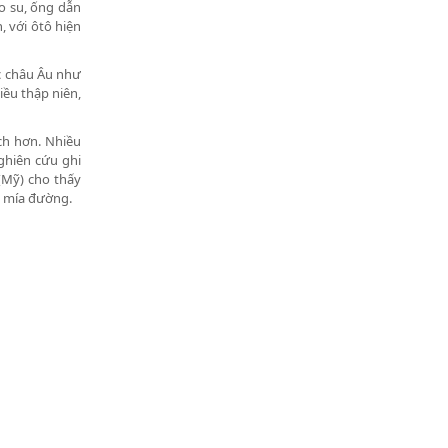
ao su, ống dẫn
, với ôtô hiện
ớc châu Âu như
ều thập niên,
ạch hơn. Nhiều
ghiên cứu ghi
(Mỹ) cho thấy
c mía đường.