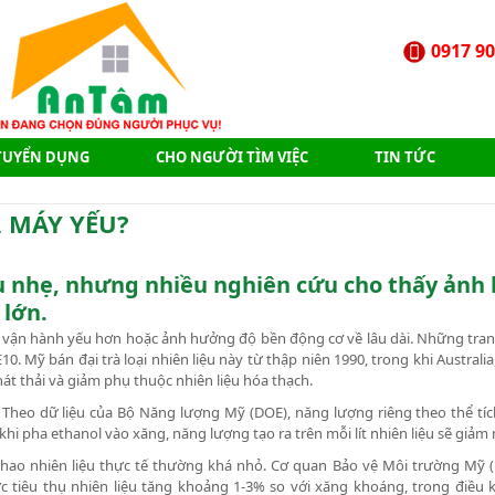
0917 90
TUYỂN DỤNG
CHO NGƯỜI TÌM VIỆC
TIN TỨC
, MÁY YẾU?
iệu nhẹ, nhưng nhiều nghiên cứu cho thấy ản
 lớn.
ơn, vận hành yếu hơn hoặc ảnh hưởng độ bền động cơ về lâu dài. Những tra
10. Mỹ bán đại trà loại nhiên liệu này từ thập niên 1990, trong khi Australia
t thải và giảm phụ thuộc nhiên liệu hóa thạch.
Theo dữ liệu của Bộ Năng lượng Mỹ (DOE), năng lượng riêng theo thể tíc
 pha ethanol vào xăng, năng lượng tạo ra trên mỗi lít nhiên liệu sẽ giảm 
 hao nhiên liệu thực tế thường khá nhỏ. Cơ quan Bảo vệ Môi trường Mỹ (
tiêu thụ nhiên liệu tăng khoảng 1-3% so với xăng khoáng, trong điều 