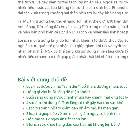
thể tích tụ và gây hiện tượng tách lớp nhiên liệu. Ngoài ra, tr
nhiên liệu hoặc vật liệu không tối ưu cho cồn sinh học. Ethanol 
đại sản xuất trong khoảng hai thập niên trở lại đây, khả năng tư
Tại Mỹ, thị trường tiêu thụ ethanol lớn nhất thế giới, E10 hiện
Anh, Pháp, Đức cũng đã chuyển sang E10 trong nhiều năm gần đâ
và hiện bán phổ biến cả E27 lẫn E100 cho xe nhiên liệu linh hoạt (f
Lợi ích môi trường là lý do lớn nhất khiến E10 được thúc đẩy t
nghiên cứu quốc tế ghi nhận E10 giúp giảm khí CO và hydroca
nhận phát thải NOx có thể tăng khi sử dụng nhiên liệu chứa t
nhiên liệu ethanol có thể giúp giảm phát thải khí nhà kính trong
Bài viết cùng chủ đề
Loại hạt được ví như “sâm đen”, bổ thận, dưỡng nhan, tốt 
Uống gì vào buổi sáng để thận khỏe?
Buổi sáng uống nước chanh muối hay chanh mật ong tốt h
4 sai lầm khi dùng lá đinh lăng có thể gây hại cho sức khỏe
Cách trà xanh hỗ trợ giảm gan nhiễm mỡ, hạ men gan
3 loại trà giúp bảo vệ tim mạch, giảm nguy cơ bệnh tim
Hôn mê sau 2 ngày ăn tiết canh lợn
9 lợi ích sức khỏe hàng đầu của hạt mít không lên bỏ lỡ