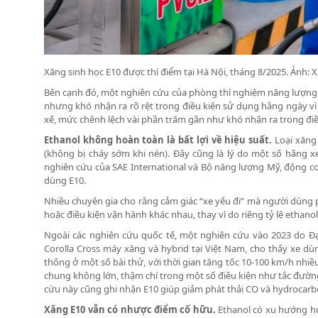
Xăng sinh học E10 được thí điểm tại Hà Nội, tháng 8/2025. Ảnh: 
Bên cạnh đó, một nghiên cứu của phòng thí nghiệm năng lượng tá
nhưng khó nhận ra rõ rệt trong điều kiện sử dụng hằng ngày vì c
xế, mức chênh lệch vài phần trăm gần như khó nhận ra trong điề
Ethanol không hoàn toàn là bất lợi về hiệu suất.
Loại xăng 
(không bị cháy sớm khi nén). Đây cũng là lý do một số hãng x
nghiên cứu của SAE International và Bộ năng lượng Mỹ, động cơ
dùng E10.
Nhiều chuyên gia cho rằng cảm giác “xe yếu đi” mà người dùng ph
hoặc điều kiện vận hành khác nhau, thay vì do riêng tỷ lệ ethano
Ngoài các nghiên cứu quốc tế, một nghiên cứu vào 2023 do Đạ
Corolla Cross máy xăng và hybrid tại Việt Nam, cho thấy xe d
thống ở một số bài thử, với thời gian tăng tốc 10-100 km/h nhiề
chung không lớn, thậm chí trong một số điều kiện như tắc đườn
cứu này cũng ghi nhận E10 giúp giảm phát thải CO và hydrocarbo
Xăng E10 vẫn có nhược điểm cố hữu.
Ethanol có xu hướng hú