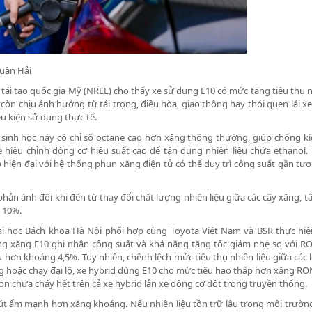
Xuân Hải
i tạo quốc gia Mỹ (NREL) cho thấy xe sử dụng E10 có mức tăng tiêu thụ n
òn chịu ảnh hưởng từ tải trọng, điều hòa, giao thông hay thói quen lái xe.
u kiện sử dụng thực tế.
sinh học này có chỉ số octane cao hơn xăng thông thường, giúp chống kí
e hiệu chỉnh động cơ hiệu suất cao để tận dụng nhiên liệu chứa ethanol.
 hiện đại với hệ thống phun xăng điện tử có thể duy trì công suất gần tư
ản ánh đôi khi đến từ thay đổi chất lượng nhiên liệu giữa các cây xăng, tâ
l 10%.
i học Bách khoa Hà Nội phối hợp cùng Toyota Việt Nam và BSR thực hiệ
ùng xăng E10 ghi nhận công suất và khả năng tăng tốc giảm nhẹ so với R
u hơn khoảng 4,5%. Tuy nhiên, chênh lệch mức tiêu thụ nhiên liệu giữa các 
g hoặc chạy đại lộ, xe hybrid dùng E10 cho mức tiêu hao thấp hơn xăng RO
n chưa cháy hết trên cả xe hybrid lẫn xe động cơ đốt trong truyền thống.
t ẩm mạnh hơn xăng khoáng. Nếu nhiên liệu tồn trữ lâu trong môi trườn