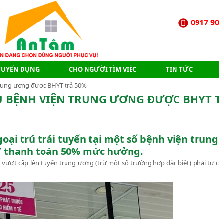
0917 90
TUYỂN DỤNG
CHO NGƯỜI TÌM VIỆC
TIN TỨC
 trung ương được BHYT trả 50%
ỀU BỆNH VIỆN TRUNG ƯƠNG ĐƯỢC BHYT 
oại trú trái tuyến tại một số bệnh viện trun
T thanh toán 50% mức hưởng.
 vượt cấp lên tuyến trung ương (trừ một số trường hợp đặc biệt) phải tự c