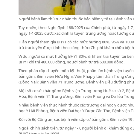
Người bệnh làm thủ tục nhận thuốc bảo hiểm y tế tại Bệnh viện E
Tuy nhiên, theo Nghị định 188/2025 của Chính phủ, từ ngày 1-7
ngày 1-1-2025 được xác định là tuyến trung ương hoặc tương 
Hiện người tham gia BHYT có các mức hưởng 80%, 95% và 100% 
trú trái tuyến được tính theo công thức: Chi phí khám chữa bệ
Ví dụ, người có mức hưởng BHYT 80%, đi khám trái tuyến tại bện
BHYT chi trả 400.000 đồng, người bệnh tự trả 600.000 đồng.
Theo phân cấp chuyên môn kỹ thuật, phần lớn bệnh viện tuyến
bản gồm: Bệnh viện Hữu Nghị, Viện Pháp y tâm thần Trung ương 
(Đồng Nai); Bệnh viện 71 Trung ương, Bệnh viện Điều dưỡng ph
Một số cơ sở khác gồm: Bệnh viện Trung ương Huế cơ sở 2, Bện
Hòa, Bệnh viện 74 Trung ương, Bệnh viện Phong và Da liễu Tru
Nhiều bệnh viện thực hành thuộc các trường đại học y dược như 
học Y Hải Phòng, Bệnh viện Đại học Y Dược Cần Thơ, Bệnh viện T
Đối với Bộ Công an, các bệnh viện cấp cơ bản gồm: Bệnh viện 19-8
Ngoài chính sách trên, từ ngày 1-7, người bệnh đi khám đúng 
BHYT thanh toán 100%.