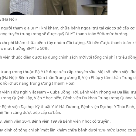
 (Hà Nội)
, người tham gia BHYT khi khám, chữa bệnh ngoại trú tại các cơ sở cấp cơ
đương tuyến trung ương sẽ được quỹ BHYT thanh toán 50% mức hưởng.
chi phí khám chữa bệnh tùy nhóm đối tượng. Số tiền được thanh toán k
nh x mức hưởng BHYT x 50%.
h viện thuộc diện được áp dụng chính sách mới với tổng chi phí 1 triệu đồ
 trung ương thuộc Bộ Y tế được xếp cấp chuyên sâu. Một số bệnh viện đư
(Hà Nội); Bệnh viện Tâm thần Trung ương II, Viện Pháp y tâm thần Trung 
ục hồi chức năng Trung ương (Thanh Hóa).
h viện Hữu nghị Việt Nam – Cuba Đồng Hới, Bệnh viện Phong và Da liễu T
ng ương Quỳnh Lập, Viện Y học biển, Bệnh viện Đa khoa Trung ương Quảng
Bệnh viện Đại học Kỹ thuật Y tế Hải Dương, Bệnh viện Đại học Y Thái Bình,
uệ Tĩnh cũng được xếp cấp cơ bản.
, Bệnh viện 30-4, Bệnh viện 199 và Bệnh viện Y học cổ truyền.
quy định có tổng chi phí một lần khám chữa bệnh dưới 15% mức lương cơ s