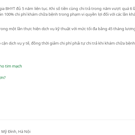
a BHYT đủ 5 năm liên tục. Khi số tiền cùng chi trả trong năm vượt quá 6
án 100% chi phí khám chữa bệnh trong phạm vi quyền lợi đối với các lần k
trong một lần thực hiện dịch vụ kỹ thuật với mức tối đa bằng 45 tháng lươn
cận dịch vụ y tế, đồng thời giảm chi phí phải tự chi trả khi khám chữa bệnh
cho tim mạch
ơn?
 Mỹ Đình, Hà Nội