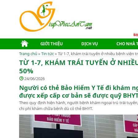
GIỚI THIỆU
DỊCH VỤ
CHO NHÀ 
Trang chủ
»
Tin tức
» Từ 1-7, khám trái tuyến ở nhiều bệnh viện
TỪ 1-7, KHÁM TRÁI TUYẾN Ở NHI
50%
24/06/2026
Người có thẻ Bảo Hiểm Y Tế đi khám ng
được xếp cấp cơ bản sẽ được quỹ BHY
Theo quy định hiện hành, người bệnh khám ngoại trú trái tuyến,
chi phí khám chữa bệnh dù có thẻ BHYT.