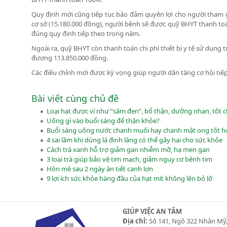
Quy định mới cũng tiếp tục bảo đảm quyền lợi cho người tham gi
cơ sở (15.180.000 đồng), người bệnh sẽ được quỹ BHYT thanh to
đúng quy định tiếp theo trong năm.
Ngoài ra, quỹ BHYT còn thanh toán chi phí thiết bị y tế sử dụng 
đương 113.850.000 đồng.
Các điều chỉnh mới được kỳ vọng giúp người dân tăng cơ hội tiếp 
Bài viết cùng chủ đề
Loại hạt được ví như “sâm đen”, bổ thận, dưỡng nhan, tốt 
Uống gì vào buổi sáng để thận khỏe?
Buổi sáng uống nước chanh muối hay chanh mật ong tốt h
4 sai lầm khi dùng lá đinh lăng có thể gây hại cho sức khỏe
Cách trà xanh hỗ trợ giảm gan nhiễm mỡ, hạ men gan
3 loại trà giúp bảo vệ tim mạch, giảm nguy cơ bệnh tim
Hôn mê sau 2 ngày ăn tiết canh lợn
9 lợi ích sức khỏe hàng đầu của hạt mít không lên bỏ lỡ
GIÚP VIỆC AN TÂM
Địa chỉ:
Số 141, Ngõ 322 Nhân Mỹ,