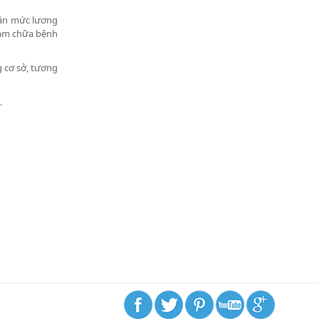
 lần mức lương
hám chữa bệnh
g cơ sở, tương
.