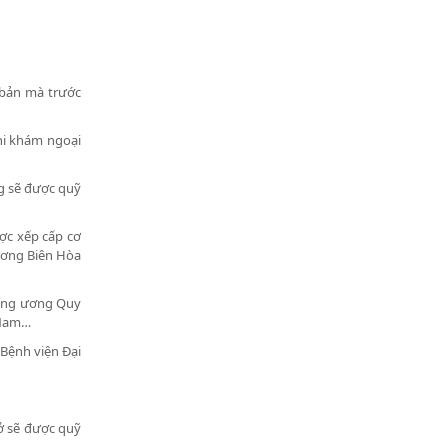
 bản mà trước
hi khám ngoại
ng sẽ được quỹ
ợc xếp cấp cơ
ương Biên Hòa
rung ương Quy
 Nam…
 Bệnh viện Đại
ở sẽ được quỹ