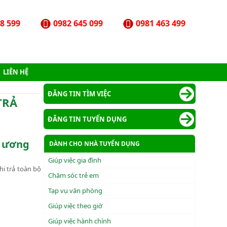
8 599
0982 645 099
0981 463 499
LIÊN HỆ
ĐĂNG TIN TÌM VIỆC
TRẢ
ĐĂNG TIN TUYỂN DỤNG
g ương
DÀNH CHO NHÀ TUYỂN DỤNG
Giúp việc gia đình
hi trả toàn bộ
Chăm sóc trẻ em
Tạp vụ văn phòng
Giúp việc theo giờ
Giúp việc hành chính