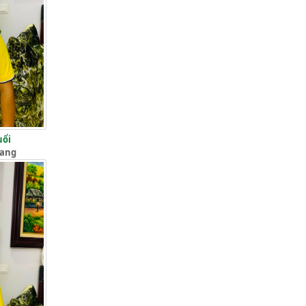
uổi
iang