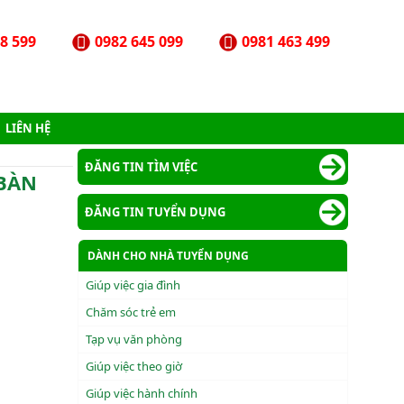
8 599
0982 645 099
0981 463 499
LIÊN HỆ
ĐĂNG TIN TÌM VIỆC
 BÀN
ĐĂNG TIN TUYỂN DỤNG
DÀNH CHO NHÀ TUYỂN DỤNG
Giúp việc gia đình
Chăm sóc trẻ em
Tạp vụ văn phòng
Giúp việc theo giờ
Giúp việc hành chính