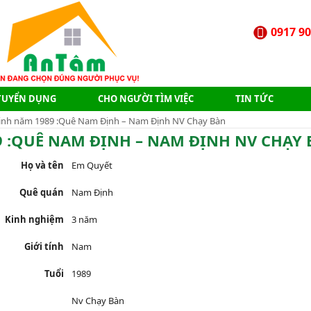
0917 90
TUYỂN DỤNG
CHO NGƯỜI TÌM VIỆC
TIN TỨC
sinh năm 1989 :Quê Nam Định – Nam Định NV Chạy Bàn
9 :QUÊ NAM ĐỊNH – NAM ĐỊNH NV CHẠY
Họ và tên
Em Quyết
Quê quán
Nam Định
Kinh nghiệm
3 năm
Giới tính
Nam
Tuổi
1989
Nv Chạy Bàn