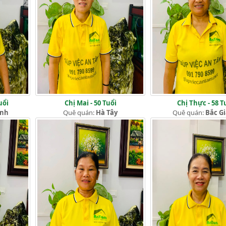
uổi
Chị Mai - 50 Tuổi
Chị Thực - 58 T
ịnh
Quê quán:
Hà Tây
Quê quán:
Bắc G