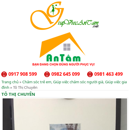
0917 908 599
0982 645 099
0981 463 499
Trang chủ
»
Chăm sóc trẻ em
,
Giúp việc chăm sóc người già
,
Giúp việc gia
đình
» Tô Thị Chuyên
TÔ THỊ CHUYÊN