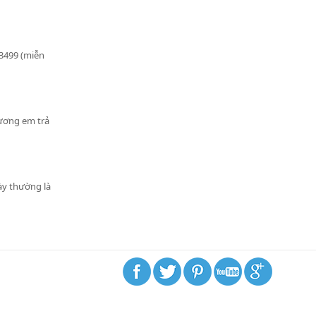
63499 (miễn
Lương em trả
ày thường là