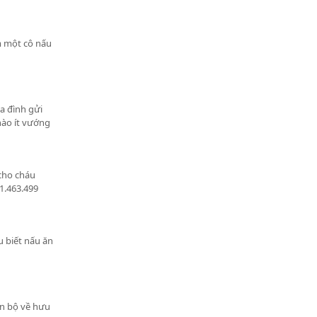
ìm một cô nấu
a đình gửi
nào ít vướng
 cho cháu
1.463.499
u biết nấu ăn
án bộ về hưu