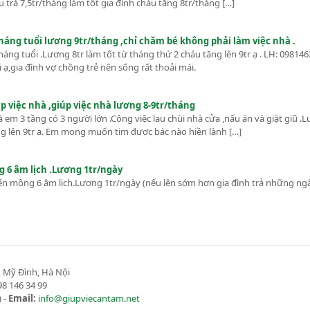
trả 7,5tr/tháng làm tốt gia đình cháu tăng 8tr/tháng […]
tháng tuổi lương 9tr/tháng ,chỉ chăm bé không phải làm việc nhà .
háng tuổi .Lương 8tr làm tốt từ tháng thứ 2 cháu tăng lên 9tr ạ . LH: 09814
i ạ,gia đình vợ chồng trẻ nên sống rất thoải mái.
úp việc nhà ,giúp việc nhà lương 8-9tr/tháng
 em 3 tầng có 3 người lớn .Công việc lau chùi nhà cửa ,nấu ăn và giặt giũ .
ơng lên 9tr ạ. Em mong muốn tim được bác nào hiền lành […]
g 6 âm lịch .Lương 1tr/ngày
6 đến mồng 6 âm lịch.Lương 1tr/ngày (nếu lên sớm hơn gia đình trả những ng
 Mỹ Đình, Hà Nội
8 146 34 99
 -
Email:
info@giupviecantam.net