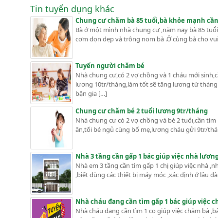
Tin tuyển dụng khác
Chung cư chăm bà 85 tuổi,bà khỏe mạnh cần 
Bà ở một mình nhà chung cư ,năm nay bà 85 tuổi ,
cơm dọn dẹp và trông nom bà .Ở cùng bà cho vui ,
Tuyển người chăm bé
Nhà chung cư,có 2 vợ chồng và 1 cháu mới sinh,c
lương 10tr/tháng,làm tốt sẽ tăng lương từ tháng
bận gia […]
Chung cư chăm bé 2 tuổi lương 9tr/tháng
Nhà chung cư có 2 vợ chồng và bé 2 tuổi,cần tìm 
ăn,tối bé ngủ cùng bố mẹ,lương cháu gửi 9tr/thá
Nhà 3 tầng cần gấp 1 bác giúp việc nhà lươn
Nhà em 3 tầng cần tìm gấp 1 chị giúp việc nhà ,nh
,biết dùng các thiết bị máy móc ,xác định ở lâu d
Nhà cháu đang cần tìm gấp 1 bác giúp việc ch
Nhà cháu đang cần tìm 1 co giúp việc chăm bà ,bà