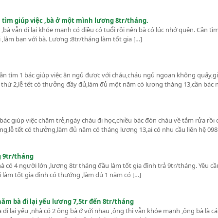
tìm giúp việc ,bà ở một mình lương 8tr/tháng.
bà vẫn đi lại khỏe mạnh có điều có tuổi rồi nên bà có lúc nhớ quên. Cần t
làm bạn với bà. Lương :8tr/tháng làm tốt gia […]
ần tìm 1 bác giúp việc ăn ngủ được với cháu,cháu ngủ ngoan không quấy,gi
 thứ 2,lễ tết có thưởng đầy đủ,làm đủ một năm có lương tháng 13,cần bác 
bác giúp việc chăm trẻ,ngày cháu đi học,chiều bác đón cháu về tắm rửa rồi
ng,lễ tết có thưởng,làm đủ năm có tháng lương 13,ai có nhu cầu liên hệ 098
g 9tr/tháng
à có 4 người lớn ,lương 8tr tháng đầu làm tốt gia đình trả 9tr/tháng. Yêu cầ
ài làm tốt gia đình có thưởng ,làm đủ 1 năm có […]
ăm bà đi lại yếu lương 7,5tr đến 8tr/tháng
 đi lại yếu ,nhà có 2 ông bà ở với nhau ,ông thì vẫn khỏe mạnh ,ông bà là c