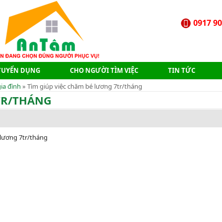
0917 90
TUYỂN DỤNG
CHO NGƯỜI TÌM VIỆC
TIN TỨC
ia đình
» Tìm giúp việc chăm bé lương 7tr/tháng
TR/THÁNG
̀ lương 7tr/tháng