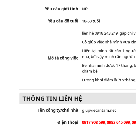
Yêu cầu giới tính
Nữ
Yêu cầu độ tuổi
18-50 tuổi
liên hệ 0918 243 249 gặp chị 
Cô giúp việc nhà mình vừa xin
Hiện tại mình rất cần 1 ngườ
nhà, bởi vậy mình cần người
Mô tả công việc
Bé nhà mình được 17 tháng, l
chăm bé
Lương khởi điểm là 7tr/tháng,
THÔNG TIN LIÊN HỆ
Tên công ty/chủ nhà
giupviecantam.net
Điện thoại
0917 908 599
;
0982 645 099
;
09