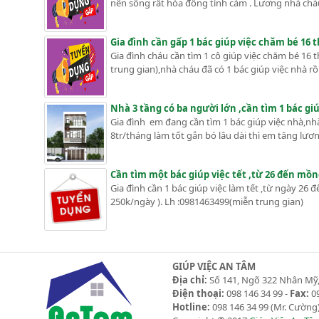
nên sống rất hòa đồng tình cảm . Lương nhà cháu 
Gia đình cần gấp 1 bác giúp việc chăm bé 16 
Gia đình cháu cần tìm 1 cô giúp việc chăm bé 16 t
trung gian),nhà cháu đã có 1 bác giúp việc nhà rồ
Nhà 3 tầng có ba người lớn ,cần tìm 1 bác gi
Gia đình em đang cần tìm 1 bác giúp việc nhà,nhà
8tr/tháng làm tốt gắn bó lâu dài thì em tăng lư
Cần tìm một bác giúp việc tết ,từ 26 đến mồn
Gia đình cần 1 bác giúp việc làm tết ,từ ngày 2
250k/ngày ). Lh :0981463499(miễn trung gian)
GIÚP VIỆC AN TÂM
Địa chỉ:
Số 141, Ngõ 322 Nhân Mỹ,
Điện thoại:
098 146 34 99 -
Fax:
09
Hotline:
098 146 34 99
(Mr. Cường)