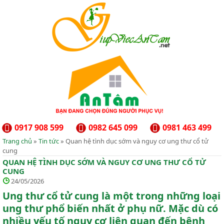
0917 908 599
0982 645 099
0981 463 499
Trang chủ
»
Tin tức
» Quan hệ tình dục sớm và nguy cơ ung thư cổ tử
cung
QUAN HỆ TÌNH DỤC SỚM VÀ NGUY CƠ UNG THƯ CỔ TỬ
CUNG
24/05/2026
Ung thư cổ tử cung là một trong những loại
ung thư phổ biến nhất ở phụ nữ. Mặc dù có
nhiều yếu tố nguy cơ liên quan đến bệnh