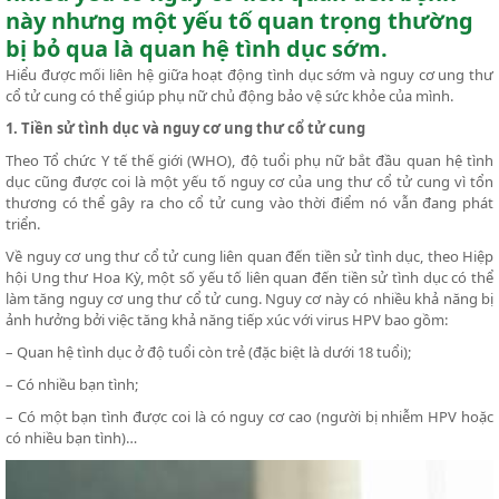
này nhưng một yếu tố quan trọng thường
bị bỏ qua là quan hệ tình dục sớm.
Hiểu được mối liên hệ giữa hoạt động tình dục sớm và nguy cơ ung thư
cổ tử cung có thể giúp phụ nữ chủ động bảo vệ sức khỏe của mình.
1. Tiền sử tình dục và nguy cơ ung thư cổ tử cung
Theo Tổ chức Y tế thế giới (WHO), độ tuổi phụ nữ bắt đầu quan hệ tình
dục cũng được coi là một yếu tố nguy cơ của ung thư cổ tử cung vì tổn
thương có thể gây ra cho cổ tử cung vào thời điểm nó vẫn đang phát
triển.
Về nguy cơ ung thư cổ tử cung liên quan đến tiền sử tình dục, theo Hiệp
hội Ung thư Hoa Kỳ, một số yếu tố liên quan đến tiền sử tình dục có thể
làm tăng nguy cơ ung thư cổ tử cung. Nguy cơ này có nhiều khả năng bị
ảnh hưởng bởi việc tăng khả năng tiếp xúc với virus HPV bao gồm:
– Quan hệ tình dục ở độ tuổi còn trẻ (đặc biệt là dưới 18 tuổi);
– Có nhiều bạn tình;
– Có một bạn tình được coi là có nguy cơ cao (người bị nhiễm HPV hoặc
có nhiều bạn tình)…