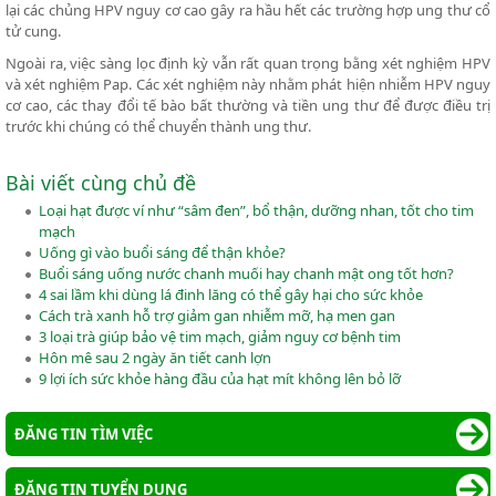
lại các chủng HPV nguy cơ cao gây ra hầu hết các trường hợp ung thư cổ
tử cung.
Ngoài ra, việc sàng lọc định kỳ vẫn rất quan trọng bằng xét nghiệm HPV
và xét nghiệm Pap. Các xét nghiệm này nhằm phát hiện nhiễm HPV nguy
cơ cao, các thay đổi tế bào bất thường và tiền ung thư để được điều trị
trước khi chúng có thể chuyển thành ung thư.
Bài viết cùng chủ đề
Loại hạt được ví như “sâm đen”, bổ thận, dưỡng nhan, tốt cho tim
mạch
Uống gì vào buổi sáng để thận khỏe?
Buổi sáng uống nước chanh muối hay chanh mật ong tốt hơn?
4 sai lầm khi dùng lá đinh lăng có thể gây hại cho sức khỏe
Cách trà xanh hỗ trợ giảm gan nhiễm mỡ, hạ men gan
3 loại trà giúp bảo vệ tim mạch, giảm nguy cơ bệnh tim
Hôn mê sau 2 ngày ăn tiết canh lợn
9 lợi ích sức khỏe hàng đầu của hạt mít không lên bỏ lỡ
ĐĂNG TIN TÌM VIỆC
ĐĂNG TIN TUYỂN DỤNG