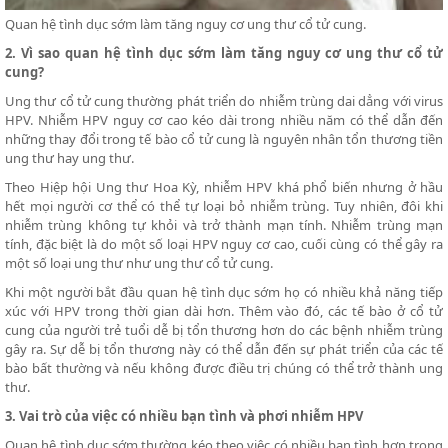
Quan hệ tình dục sớm làm tăng nguy cơ ung thư cổ tử cung.
2. Vì sao quan hệ tình dục sớm làm tăng nguy cơ ung thư cổ tử
cung?
Ung thư cổ tử cung thường phát triển do nhiễm trùng dai dẳng với virus
HPV. Nhiễm HPV nguy cơ cao kéo dài trong nhiều năm có thể dẫn đến
những thay đổi trong tế bào cổ tử cung là nguyên nhân tổn thương tiền
ung thư hay ung thư.
Theo Hiệp hội Ung thư Hoa Kỳ, nhiễm HPV khá phổ biến nhưng ở hầu
hết mọi người cơ thể có thể tự loại bỏ nhiễm trùng. Tuy nhiên, đôi khi
nhiễm trùng không tự khỏi và trở thành mạn tính. Nhiễm trùng mạn
tính, đặc biệt là do một số loại HPV nguy cơ cao, cuối cùng có thể gây ra
một số loại ung thư như ung thư cổ tử cung.
Khi một người bắt đầu quan hệ tình dục sớm họ có nhiều khả năng tiếp
xúc với HPV trong thời gian dài hơn. Thêm vào đó, các tế bào ở cổ tử
cung của người trẻ tuổi dễ bị tổn thương hơn do các bệnh nhiễm trùng
gây ra. Sự dễ bị tổn thương này có thể dẫn đến sự phát triển của các tế
bào bất thường và nếu không được điều trị chúng có thể trở thành ung
thư.
3. Vai trò của việc có nhiều bạn tình và phơi nhiễm HPV
Quan hệ tình dục sớm thường kéo theo việc có nhiều bạn tình hơn trong