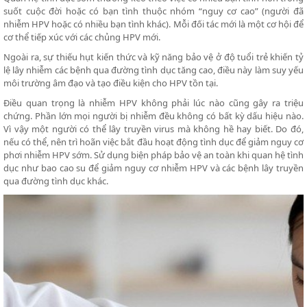
suốt cuộc đời hoặc có bạn tình thuộc nhóm “nguy cơ cao” (người đã
nhiễm HPV hoặc có nhiều bạn tình khác). Mỗi đối tác mới là một cơ hội để
cơ thể tiếp xúc với các chủng HPV mới.
Ngoài ra, sự thiếu hụt kiến thức và kỹ năng bảo vệ ở độ tuổi trẻ khiến tỷ
lệ lây nhiễm các bệnh qua đường tình dục tăng cao, điều này làm suy yếu
môi trường âm đạo và tạo điều kiện cho HPV tồn tại.
Điều quan trọng là nhiễm HPV không phải lúc nào cũng gây ra triệu
chứng. Phần lớn mọi người bị nhiễm đều không có bất kỳ dấu hiệu nào.
Vì vậy một người có thể lây truyền virus mà không hề hay biết. Do đó,
nếu có thể, nên trì hoãn việc bắt đầu hoạt động tình dục để giảm nguy cơ
phơi nhiễm HPV sớm. Sử dụng biện pháp bảo vệ an toàn khi quan hệ tình
dục như bao cao su để giảm nguy cơ nhiễm HPV và các bệnh lây truyền
qua đường tình dục khác.