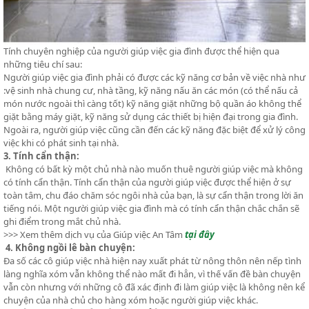
Tính chuyên nghiệp của người giúp việc gia đình được thể hiện qua
những tiêu chí sau:
Người giúp việc gia đình phải có được các kỹ năng cơ bản về việc nhà như
:vệ sinh nhà chung cư, nhà tầng, kỹ năng nấu ăn các món (có thể nấu cả
món nước ngoài thì càng tốt) kỹ năng giặt những bộ quần áo không thể
giặt bằng máy giặt, kỹ năng sử dụng các thiết bị hiện đại trong gia đình.
Ngoài ra, người giúp việc cũng cần đến các kỹ năng đặc biệt để xử lý công
việc khi có phát sinh tại nhà.
3. Tính cẩn thận:
Không có bất kỳ một chủ nhà nào muốn thuê người giúp việc mà không
có tính cẩn thận. Tính cẩn thận của người giúp việc được thể hiện ở sự
toàn tâm, chu đáo chăm sóc ngôi nhà của bạn, là sự cẩn thận trong lời ăn
tiếng nói. Một người giúp việc gia đình mà có tính cẩn thận chắc chắn sẽ
ghi điểm trong mắt chủ nhà.
>>> Xem thêm dịch vụ của Giúp việc An Tâm
tại đây
4. Không ngồi lê bàn chuyện:
Đa số các cô giúp việc nhà hiện nay xuất phát từ nông thôn nên nếp tình
làng nghĩa xóm vẫn không thể nào mất đi hẳn, vì thế vấn đề bàn chuyện
vẫn còn nhưng với những cô đã xác định đi làm giúp việc là không nên kể
chuyện của nhà chủ cho hàng xóm hoặc người giúp việc khác.