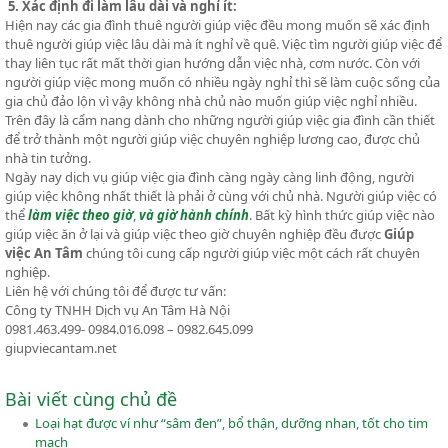
5. Xác định đi làm lâu dài và nghỉ ít:
Hiện nay các gia đình thuê người giúp việc đều mong muốn sẽ xác định
thuê người giúp việc lâu dài mà ít nghỉ về quê. Việc tìm người giúp việc để
thay liên tục rất mất thời gian hướng dẫn việc nhà, cơm nước. Còn với
người giúp việc mong muốn có nhiều ngày nghỉ thì sẽ làm cuộc sống của
gia chủ đảo lộn vì vậy không nhà chủ nào muốn giúp việc nghỉ nhiều.
Trên đây là cẩm nang dành cho những người giúp việc gia đình cần thiết
để trở thành một người giúp việc chuyên nghiệp lương cao, được chủ
nhà tin tưởng.
Ngày nay dịch vụ giúp việc gia đình càng ngày càng linh động, người
giúp việc không nhất thiết là phải ở cùng với chủ nhà. Người giúp việc có
thể
làm việc theo giờ
,
và giờ hành chính
. Bất kỳ hình thức giúp việc nào
giúp việc ăn ở lại và giúp việc theo giờ chuyên nghiệp đều được
Giúp
việc An Tâm
chúng tôi cung cấp người giúp việc một cách rất chuyên
nghiệp.
Liên hệ với chúng tôi để được tư vấn:
Công ty TNHH Dịch vụ An Tâm Hà Nội
0981.463.499- 0984.016.098 – 0982.645.099
giupviecantam.net
Bài viết cùng chủ đề
Loại hạt được ví như “sâm đen”, bổ thận, dưỡng nhan, tốt cho tim
mạch