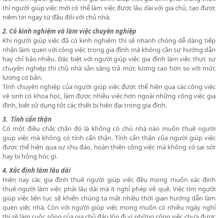
thì người giúp việc mới có thể làm việc được lâu dài với gia chủ, tạo được
niềm tin ngay từ đầu đối với chủ nhà.
2. Có kinh nghiệm và làm việc chuyên nghiệp
Khi người giúp việc đã có kinh nghiệm thì sẽ nhanh chóng dễ dàng tiếp
nhận làm quen với công việc trong gia đình mà không cần sự hướng dẫn
hay chỉ bảo nhiều. Đặc biệt với người giúp việc gia đình làm việc thực sự
chuyên nghiệp thì chủ nhà sẵn sàng trả mức lương cao hơn so với mức
lương cơ bản.
Tính chuyên nghiệp của người giúp việc được thể hiện qua các công việc
vệ sinh có khoa học, làm được nhiều việc hơn ngoài những công việc gia
đình, biết sử dụng tốt các thiết bị hiện đại trong gia đình.
3. Tính cẩn thận
Có một điều chắc chắn đó là không có chủ nhà nào muốn thuê người
giúp việc mà không có tính cẩn thận. Tính cẩn thận của người giúp việc
được thể hiện qua sự chu đáo, hoàn thiện công việc mà không có sai sót
hay bị hỏng hóc gì.
4. Xác định làm lâu dài
Hiện nay các gia đình thuê người giúp việc đều mong muốn xác định
thuê người làm việc phải lâu dài mà ít nghỉ phép về quê. Việc tìm người
giúp việc liên tục sẽ khiến chúng ta mất nhiều thời gian hướng dẫn làm
quen việc nhà. Còn với người giúp việc mong muốn có nhiều ngày nghỉ
thì sẽ làm cuộc sống của gia chủ đảo lộn đi vì những công việc chưa được