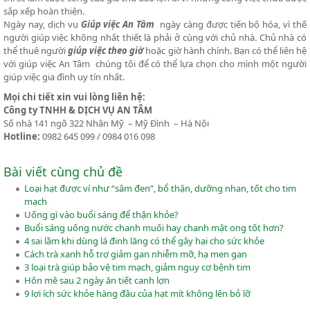
sắp xếp hoàn thiện.
Ngày nay, dịch vụ
Giúp việc An Tâm
ngày càng được tiến bộ hóa, vì thế
người giúp việc không nhất thiết là phải ở cùng với chủ nhà. Chủ nhà có
thể thuê người
giúp việc theo giờ
hoặc giờ hành chính. Bạn có thể liên hệ
với giúp việc An Tâm chúng tôi để có thể lựa chọn cho mình một người
giúp việc gia đình uy tín nhất.
Mọi chi tiết xin vui lòng liên hệ:
Công ty TNHH & DỊCH VỤ AN TÂM
Số nhà 141 ngõ 322 Nhân Mỹ – Mỹ Đình – Hà Nội
Hotline:
0982 645 099 / 0984 016 098
Bài viết cùng chủ đề
Loại hạt được ví như “sâm đen”, bổ thận, dưỡng nhan, tốt cho tim
mạch
Uống gì vào buổi sáng để thận khỏe?
Buổi sáng uống nước chanh muối hay chanh mật ong tốt hơn?
4 sai lầm khi dùng lá đinh lăng có thể gây hại cho sức khỏe
Cách trà xanh hỗ trợ giảm gan nhiễm mỡ, hạ men gan
3 loại trà giúp bảo vệ tim mạch, giảm nguy cơ bệnh tim
Hôn mê sau 2 ngày ăn tiết canh lợn
9 lợi ích sức khỏe hàng đầu của hạt mít không lên bỏ lỡ