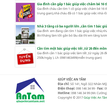
Gia đình cần gấp 1 bác giúp việc chăm bé 16 
Gia đình cháu cần tìm 1 cô giúp việc chăm bé 16 t
trung gian),nhà cháu đã có 1 bác giúp việc nhà rồ
Nhà 3 tầng có ba người lớn ,cần tìm 1 bác gi
Gia đình em đang cần tìm 1 bác giúp việc nhà,nhà
8tr/tháng làm tốt gắn bó lâu dài thì em tăng lư
Cần tìm một bác giúp việc tết ,từ 26 đến mồn
Gia đình cần 1 bác giúp việc làm tết ,từ ngày 2
250k/ngày ). Lh :0981463499(miễn trung gian)
GIÚP VIỆC AN TÂM
Địa chỉ:
Số 141, Ngõ 322 Nhân Mỹ,
Điện thoại:
098 146 34 99 -
Fax:
09
Hotline:
098 146 34 99
(Mr. Cường)
Copyright © 2017
Giúp Việc An Tâ