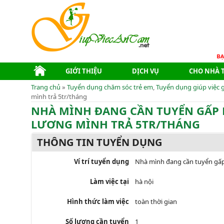
GIỚI THIỆU
DỊCH VỤ
CHO NHÀ 
Trang chủ
»
Tuyển dụng chăm sóc trẻ em
,
Tuyển dụng giúp việc g
mình trả 5tr/tháng
NHÀ MÌNH ĐANG CẦN TUYỂN GẤP 
LƯƠNG MÌNH TRẢ 5TR/THÁNG
THÔNG TIN TUYỂN DỤNG
Ví trí tuyển dụng
Nhà mình đang cần tuyển gấp
Làm việc tại
hà nội
Hình thức làm việc
toàn thời gian
Số lượng cần tuyển
1