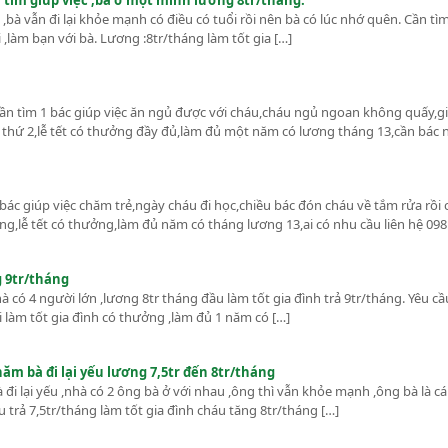
tìm giúp việc ,bà ở một mình lương 8tr/tháng.
bà vẫn đi lại khỏe mạnh có điều có tuổi rồi nên bà có lúc nhớ quên. Cần t
làm bạn với bà. Lương :8tr/tháng làm tốt gia […]
ần tìm 1 bác giúp việc ăn ngủ được với cháu,cháu ngủ ngoan không quấy,gi
 thứ 2,lễ tết có thưởng đầy đủ,làm đủ một năm có lương tháng 13,cần bác 
bác giúp việc chăm trẻ,ngày cháu đi học,chiều bác đón cháu về tắm rửa rồi
ng,lễ tết có thưởng,làm đủ năm có tháng lương 13,ai có nhu cầu liên hệ 098
g 9tr/tháng
à có 4 người lớn ,lương 8tr tháng đầu làm tốt gia đình trả 9tr/tháng. Yêu cầ
ài làm tốt gia đình có thưởng ,làm đủ 1 năm có […]
ăm bà đi lại yếu lương 7,5tr đến 8tr/tháng
 đi lại yếu ,nhà có 2 ông bà ở với nhau ,ông thì vẫn khỏe mạnh ,ông bà là c
trả 7,5tr/tháng làm tốt gia đình cháu tăng 8tr/tháng […]