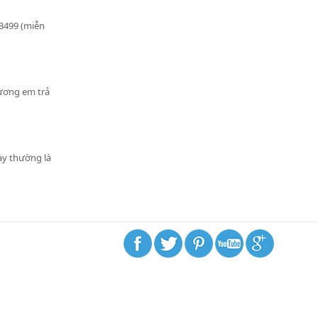
63499 (miễn
Lương em trả
ày thường là