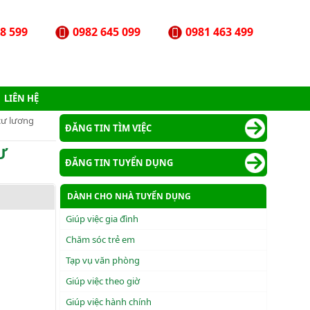
8 599
0982 645 099
0981 463 499
LIÊN HỆ
 cư lương
ĐĂNG TIN TÌM VIỆC
Ư
ĐĂNG TIN TUYỂN DỤNG
DÀNH CHO NHÀ TUYỂN DỤNG
Giúp việc gia đình
Chăm sóc trẻ em
Tạp vụ văn phòng
Giúp việc theo giờ
Giúp việc hành chính