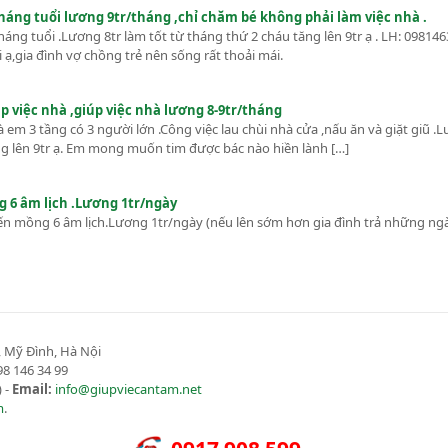
tháng tuổi lương 9tr/tháng ,chỉ chăm bé không phải làm việc nhà .
háng tuổi .Lương 8tr làm tốt từ tháng thứ 2 cháu tăng lên 9tr ạ . LH: 09814
i ạ,gia đình vợ chồng trẻ nên sống rất thoải mái.
úp việc nhà ,giúp việc nhà lương 8-9tr/tháng
 em 3 tầng có 3 người lớn .Công việc lau chùi nhà cửa ,nấu ăn và giặt giũ .
ơng lên 9tr ạ. Em mong muốn tim được bác nào hiền lành […]
g 6 âm lịch .Lương 1tr/ngày
6 đến mồng 6 âm lịch.Lương 1tr/ngày (nếu lên sớm hơn gia đình trả những ng
 Mỹ Đình, Hà Nội
8 146 34 99
 -
Email:
info@giupviecantam.net
m
.