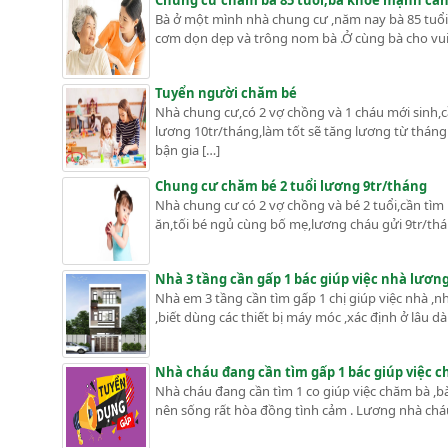
Chung cư chăm bà 85 tuổi,bà khỏe mạnh cần 
Bà ở một mình nhà chung cư ,năm nay bà 85 tuổi ,
cơm dọn dẹp và trông nom bà .Ở cùng bà cho vui ,
Tuyển người chăm bé
Nhà chung cư,có 2 vợ chồng và 1 cháu mới sinh,c
lương 10tr/tháng,làm tốt sẽ tăng lương từ tháng
bận gia […]
Chung cư chăm bé 2 tuổi lương 9tr/tháng
Nhà chung cư có 2 vợ chồng và bé 2 tuổi,cần tìm 
ăn,tối bé ngủ cùng bố mẹ,lương cháu gửi 9tr/thá
Nhà 3 tầng cần gấp 1 bác giúp việc nhà lươn
Nhà em 3 tầng cần tìm gấp 1 chị giúp việc nhà ,nh
,biết dùng các thiết bị máy móc ,xác định ở lâu d
Nhà cháu đang cần tìm gấp 1 bác giúp việc ch
Nhà cháu đang cần tìm 1 co giúp việc chăm bà ,bà
nên sống rất hòa đồng tình cảm . Lương nhà cháu 