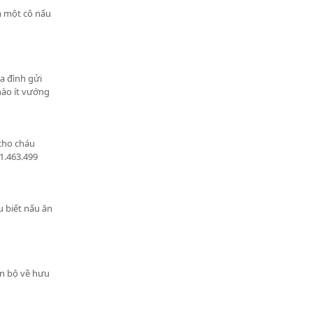
ìm một cô nấu
a đình gửi
nào ít vướng
 cho cháu
1.463.499
u biết nấu ăn
án bộ về hưu