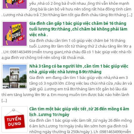
yếu ,nhà có 2 ông bà ở với nhau ,ông thì vẫn khỏe mạnh
,ông bà là cán bộ về hưu nên sống rất hòa đồng tình cảm
. Lương nhà cháu trả 7,5tr/tháng làm tốt gia đình cháu tăng 8tr/tháng […]
Gia đình cần gấp 1 bác giúp việc chăm bé 16 tháng
tuổi lương 9tr/tháng ,chỉ chăm bé không phải làm
việc nhà .
Gia đình cháu cần tìm 1 cô giúp việc chăm bé 16 tháng
tuổi .Lương 8tr làm tốt từ tháng thứ 2 cháu tăng lên 9tr ạ
. LH: 0981463499 (miễn trung gian),nhà cháu đã có 1 bác giúp việc nhà rồi
ạ,gia đình vợ chồng trẻ nên sống rất thoải mái.
Nhà 3 tầng có ba người lớn ,cần tìm 1 bác giúp việc
nhà ,giúp việc nhà lương 8-9tr/tháng
Gia đình em đang cần tìm 1 bác giúp việc nhà,nhà em 3
tầng có 3 người lớn .Công việc lau chùi nhà cửa ,nấu ăn và
giặt giũ .Lương em trả 8tr/tháng làm tốt gắn bó lâu dài
thì em tăng lương lên 9tr ạ. Em mong muốn tim được bác nào hiền lành
[…]
Cần tìm một bác giúp việc tết ,từ 26 đến mồng 6 âm
lịch .Lương 1tr/ngày
Gia đình cần 1 bác giúp việc làm tết ,từ ngày 26 đến mồng
6 âm lịch.Lương 1tr/ngày (nếu lên sớm hơn gia đình trả
những ngày thường là 250k/ngày ). Lh :0981463499(miễn