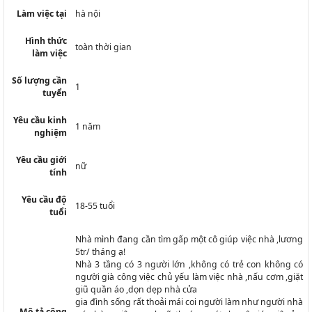
Làm việc tại
hà nội
Hình thức
toàn thời gian
làm việc
Số lượng cần
1
tuyển
Yêu cầu kinh
1 năm
nghiệm
Yêu cầu giới
nữ
tính
Yêu cầu độ
18-55 tuổi
tuổi
Nhà mình đang cần tìm gấp một cô giúp việc nhà ,lương
5tr/ tháng ạ!
Nhà 3 tầng có 3 người lớn ,không có trẻ con không có
người già công việc chủ yếu làm việc nhà ,nấu cơm ,giặt
giũ quần áo ,dọn dẹp nhà cửa
gia đình sống rất thoải mái coi người làm như người nhà
Mô tả công