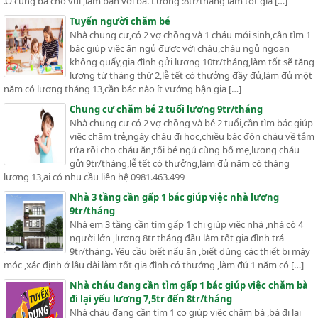
.Ở cùng bà cho vui ,làm bạn với bà. Lương :8tr/tháng làm tốt gia […]
Tuyển người chăm bé
Nhà chung cư,có 2 vợ chồng và 1 cháu mới sinh,cần tìm 1
bác giúp việc ăn ngủ được với cháu,cháu ngủ ngoan
không quấy,gia đình gửi lương 10tr/tháng,làm tốt sẽ tăng
lương từ tháng thứ 2,lễ tết có thưởng đầy đủ,làm đủ một
năm có lương tháng 13,cần bác nào ít vướng bận gia […]
Chung cư chăm bé 2 tuổi lương 9tr/tháng
Nhà chung cư có 2 vợ chồng và bé 2 tuổi,cần tìm bác giúp
việc chăm trẻ,ngày cháu đi học,chiều bác đón cháu về tắm
rửa rồi cho cháu ăn,tối bé ngủ cùng bố mẹ,lương cháu
gửi 9tr/tháng,lễ tết có thưởng,làm đủ năm có tháng
lương 13,ai có nhu cầu liên hệ 0981.463.499
Nhà 3 tầng cần gấp 1 bác giúp việc nhà lương
9tr/tháng
Nhà em 3 tầng cần tìm gấp 1 chị giúp việc nhà ,nhà có 4
người lớn ,lương 8tr tháng đầu làm tốt gia đình trả
9tr/tháng. Yêu cầu biết nấu ăn ,biết dùng các thiết bị máy
móc ,xác định ở lâu dài làm tốt gia đình có thưởng ,làm đủ 1 năm có […]
Nhà cháu đang cần tìm gấp 1 bác giúp việc chăm bà
đi lại yếu lương 7,5tr đến 8tr/tháng
Nhà cháu đang cần tìm 1 co giúp việc chăm bà ,bà đi lại