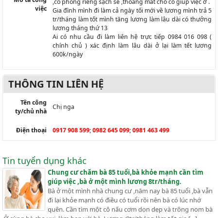
,có phòng riêng sạch sẽ ,thoáng mát cho cô giúp việc ở .
việc
Gia đình mình đi làm cả ngày tối mới về lương mình trả 5
tr/tháng làm tốt mình tăng lương làm lâu dài có thưởng
lương tháng thứ 13
Ai có nhu cầu đi làm liên hệ trực tiếp 0984 016 098 (
chính chủ ) xác định làm lâu dài ở lại làm tết lương
600k/ngày
THÔNG TIN LIÊN HỆ
Tên công
Chị nga
ty/chủ nhà
Điện thoại
0917 908 599
;
0982 645 099
;
0981 463 499
Tin tuyển dụng khác
Chung cư chăm bà 85 tuổi,bà khỏe mạnh cần tìm
giúp việc ,bà ở một mình lương 8tr/tháng.
Bà ở một mình nhà chung cư ,năm nay bà 85 tuổi ,bà vẫn
đi lại khỏe mạnh có điều có tuổi rồi nên bà có lúc nhớ
quên. Cần tìm một cô nấu cơm dọn dẹp và trông nom bà