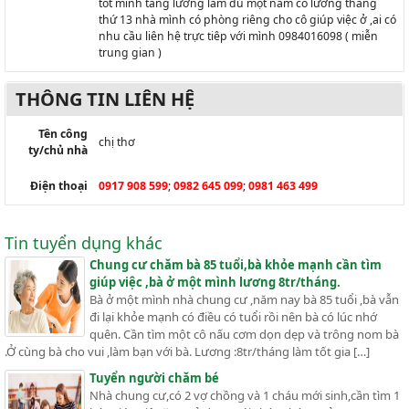
tốt mình tăng lương làm đủ một năm có lương tháng
thứ 13 nhà mình có phòng riêng cho cô giúp việc ở ,ai có
nhu cầu liên hệ trực tiêp với mình 0984016098 ( miễn
trung gian )
THÔNG TIN LIÊN HỆ
Tên công
chị thơ
ty/chủ nhà
Điện thoại
0917 908 599
;
0982 645 099
;
0981 463 499
Tin tuyển dụng khác
Chung cư chăm bà 85 tuổi,bà khỏe mạnh cần tìm
giúp việc ,bà ở một mình lương 8tr/tháng.
Bà ở một mình nhà chung cư ,năm nay bà 85 tuổi ,bà vẫn
đi lại khỏe mạnh có điều có tuổi rồi nên bà có lúc nhớ
quên. Cần tìm một cô nấu cơm dọn dẹp và trông nom bà
.Ở cùng bà cho vui ,làm bạn với bà. Lương :8tr/tháng làm tốt gia […]
Tuyển người chăm bé
Nhà chung cư,có 2 vợ chồng và 1 cháu mới sinh,cần tìm 1