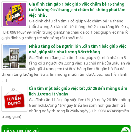
Gia đình cần gấp 1 bác giúp việc chăm bé 16 tháng
tuổi lương 9tr/tháng ,chỉ chăm bé không phải làm
việc nhà .
Gia đình cháu cần tìm 1 cô giúp việc chăm bé 16 tháng
tuổi .Lương 8tr làm tốt từ tháng thứ 2 cháu tăng lên 9tr ạ
. LH: 0981463499 (miễn trung gian),nhà cháu đã có 1 bác giúp việc nhà rồi
ạ,gia đình vợ chồng trẻ nên sống rất thoải mái.
Nhà 3 tầng có ba người lớn ,cần tìm 1 bác giúp việc
nhà ,giúp việc nhà lương 8-9tr/tháng
Gia đình em đang cần tìm 1 bác giúp việc nhà,nhà em 3
tầng có 3 người lớn .Công việc lau chùi nhà cửa ,nấu ăn và
giặt giũ .Lương em trả 8tr/tháng làm tốt gắn bó lâu dài
thì em tăng lương lên 9tr ạ. Em mong muốn tim được bác nào hiền lành
[…]
Cần tìm một bác giúp việc tết ,từ 26 đến mồng 6 âm
lịch .Lương 1tr/ngày
Gia đình cần 1 bác giúp việc làm tết ,từ ngày 26 đến mồng
6 âm lịch.Lương 1tr/ngày (nếu lên sớm hơn gia đình trả
những ngày thường là 250k/ngày ). Lh :0981463499(miễn
trung gian)
ĐĂNG TIN TÌM VIỆC