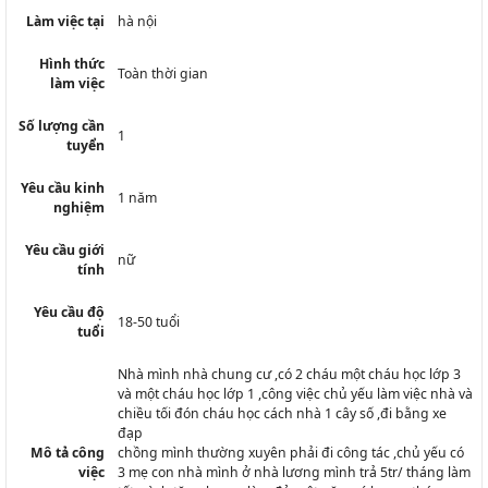
Làm việc tại
hà nội
Hình thức
Toàn thời gian
làm việc
Số lượng cần
1
tuyển
Yêu cầu kinh
1 năm
nghiệm
Yêu cầu giới
nữ
tính
Yêu cầu độ
18-50 tuổi
tuổi
Nhà mình nhà chung cư ,có 2 cháu một cháu học lớp 3
và một cháu học lớp 1 ,công việc chủ yếu làm việc nhà và
chiều tối đón cháu học cách nhà 1 cây số ,đi bằng xe
đạp
Mô tả công
chồng mình thường xuyên phải đi công tác ,chủ yếu có
việc
3 mẹ con nhà mình ở nhà lương mình trả 5tr/ tháng làm