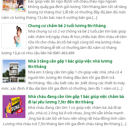
bác giúp việc ăn ngủ được với cháu,cháu ngủ ngoan
không quấy,gia đình gửi lương 10tr/tháng,làm tốt sẽ tăng
lương từ tháng thứ 2,lễ tết có thưởng đầy đủ,làm đủ một
năm có lương tháng 13,cần bác nào ít vướng bận gia […]
Chung cư chăm bé 2 tuổi lương 9tr/tháng
Nhà chung cư có 2 vợ chồng và bé 2 tuổi,cần tìm bác giúp
việc chăm trẻ,ngày cháu đi học,chiều bác đón cháu về tắm
rửa rồi cho cháu ăn,tối bé ngủ cùng bố mẹ,lương cháu
gửi 9tr/tháng,lễ tết có thưởng,làm đủ năm có tháng
lương 13,ai có nhu cầu liên hệ 0981.463.499
Nhà 3 tầng cần gấp 1 bác giúp việc nhà lương
9tr/tháng
Nhà em 3 tầng cần tìm gấp 1 chị giúp việc nhà ,nhà có 4
người lớn ,lương 8tr tháng đầu làm tốt gia đình trả
9tr/tháng. Yêu cầu biết nấu ăn ,biết dùng các thiết bị máy
móc ,xác định ở lâu dài làm tốt gia đình có thưởng ,làm đủ 1 năm có […]
Nhà cháu đang cần tìm gấp 1 bác giúp việc chăm bà
đi lại yếu lương 7,5tr đến 8tr/tháng
Nhà cháu đang cần tìm 1 co giúp việc chăm bà ,bà đi lại
yếu ,nhà có 2 ông bà ở với nhau ,ông thì vẫn khỏe mạnh
,ông bà là cán bộ về hưu nên sống rất hòa đồng tình cảm
. Lương nhà cháu trả 7,5tr/tháng làm tốt gia đình cháu tăng 8tr/tháng […]