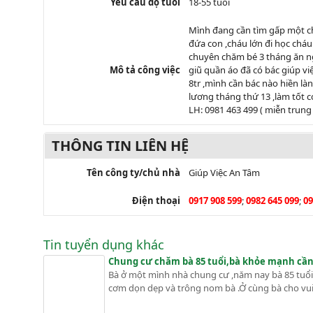
Yêu cầu độ tuổi
18-55 tuổi
Mình đang cần tìm gấp một ch
đứa con ,cháu lớn đi học cháu
chuyên chăm bé 3 tháng ăn ngủ
Mô tả công việc
giũ quần áo đã có bác giúp vi
8tr ,mình cần bác nào hiền là
lương tháng thứ 13 ,làm tốt c
LH: 0981 463 499 ( miễn trung
THÔNG TIN LIÊN HỆ
Tên công ty/chủ nhà
Giúp Việc An Tâm
Điện thoại
0917 908 599
;
0982 645 099
;
09
Tin tuyển dụng khác
Chung cư chăm bà 85 tuổi,bà khỏe mạnh cần 
Bà ở một mình nhà chung cư ,năm nay bà 85 tuổi ,
cơm dọn dẹp và trông nom bà .Ở cùng bà cho vui ,