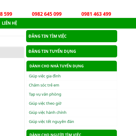
8 599
0982 645 099
0981 463 499
LIÊN HỆ
ĐĂNG TIN TÌM VIỆC
ĐĂNG TIN TUYỂN DỤNG
DÀNH CHO NHÀ TUYỂN DỤNG
Giúp việc gia đình
Chăm sóc trẻ em
Tạp vụ văn phòng
Giúp việc theo giờ
Giúp việc hành chính
Giúp việc tết nguyên đán
DÀNH CHO NGƯỜI TÌM VIỆC