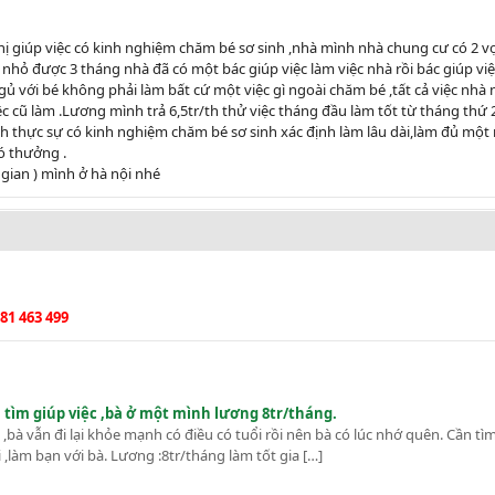
ị giúp việc có kinh nghiệm chăm bé sơ sinh ,nhà mình nhà chung cư có 2 v
 nhỏ được 3 tháng nhà đã có một bác giúp việc làm việc nhà rồi bác giúp việ
 với bé không phải làm bất cứ một việc gì ngoài chăm bé ,tất cả việc nhà n
ệc cũ làm .Lương mình trả 6,5tr/th thử việc tháng đầu làm tốt từ tháng thứ 
nh thực sự có kinh nghiệm chăm bé sơ sinh xác định làm lâu dài,làm đủ một
ó thưởng .
 gian ) mình ở hà nội nhé
81 463 499
tìm giúp việc ,bà ở một mình lương 8tr/tháng.
bà vẫn đi lại khỏe mạnh có điều có tuổi rồi nên bà có lúc nhớ quên. Cần t
làm bạn với bà. Lương :8tr/tháng làm tốt gia […]