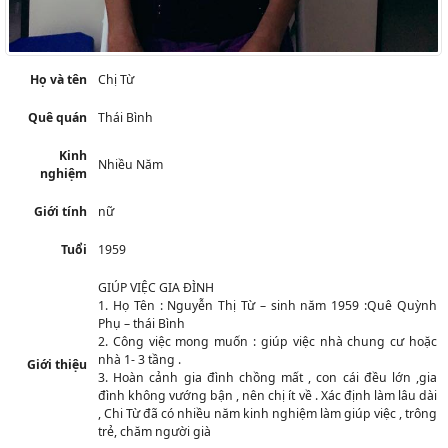
Họ và tên
Chị Từ
Quê quán
Thái Bình
Kinh
Nhiều Năm
nghiệm
Giới tính
nữ
Tuổi
1959
GIÚP VIỆC GIA ĐÌNH
1. Họ Tên : Nguyễn Thị Từ – sinh năm 1959 :Quê Quỳnh
Phụ – thái Bình
2. Công việc mong muốn : giúp việc nhà chung cư hoặc
nhà 1- 3 tầng .
Giới thiệu
3. Hoàn cảnh gia đình chồng mất , con cái đều lớn ,gia
đình không vướng bận , nên chị ít về . Xác định làm lâu dài
, Chi Từ đã có nhiều năm kinh nghiệm làm giúp việc , trông
trẻ, chăm người già