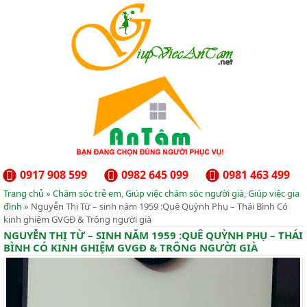
0917 908 599
0982 645 099
0981 463 499
Trang chủ
»
Chăm sóc trẻ em
,
Giúp việc chăm sóc người già
,
Giúp việc gia
đình
» Nguyễn Thị Từ – sinh năm 1959 :Quê Quỳnh Phụ – Thái Bình Có
kinh ghiệm GVGĐ & Trông người già
NGUYỄN THỊ TỪ – SINH NĂM 1959 :QUÊ QUỲNH PHỤ – THÁI
BÌNH CÓ KINH GHIỆM GVGĐ & TRÔNG NGƯỜI GIÀ