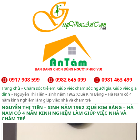
0917 908 599
0982 645 099
0981 463 499
Trang chủ
»
Chăm sóc trẻ em
,
Giúp việc chăm sóc người già
,
Giúp việc gia
đình
» Nguyễn Thị Tiến – sinh năm 1962 :Quê Kim Bảng – Hà Nam có 4
năm kinh nghiệm làm giúp việc nhà và chăm trẻ
NGUYỄN THỊ TIẾN – SINH NĂM 1962 :QUÊ KIM BẢNG – HÀ
NAM CÓ 4 NĂM KINH NGHIỆM LÀM GIÚP VIỆC NHÀ VÀ
CHĂM TRẺ