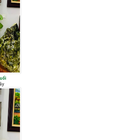
Tuổi
ây