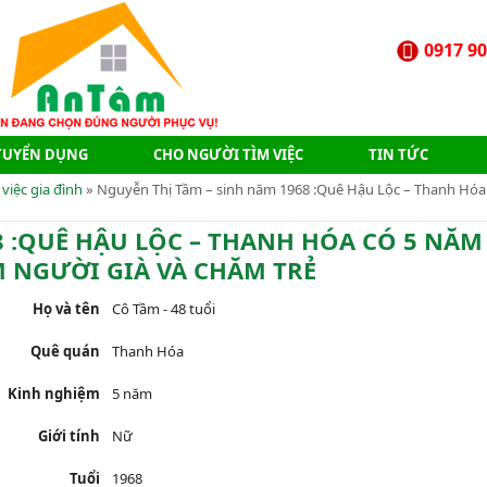
0917 90
TUYỂN DỤNG
CHO NGƯỜI TÌM VIỆC
TIN TỨC
 việc gia đình
» Nguyễn Thị Tầm – sinh năm 1968 :Quê Hậu Lộc – Thanh Hóa 
 :QUÊ HẬU LỘC – THANH HÓA CÓ 5 NĂM
 NGƯỜI GIÀ VÀ CHĂM TRẺ
Họ và tên
Cô Tầm - 48 tuổi
Quê quán
Thanh Hóa
Kinh nghiệm
5 năm
Giới tính
Nữ
Tuổi
1968