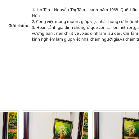
1. Họ Tên : Nguyễn Thị Tầm – sinh năm 1968 :Quê Hậu
Hóa
2. Công việc mong muốn : giúp việc nhà chung cư hoặc nhà
Giới thiệu
3. Hoàn cảnh gia đình chồng ở quê,con cái lớn hết rồi ,g
vướng bận , nên chị ít về . Xác định làm lâu dài , Chị Tầ
kinh nghiệm làm giúp việc nhà, chăm người già,và chăm t