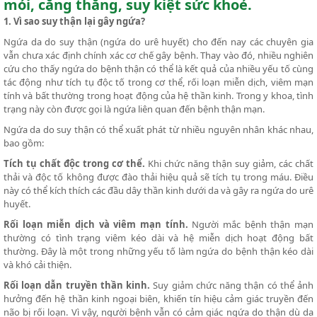
mỏi, căng thẳng, suy kiệt sức khoẻ.
1. Vì sao suy thận lại gây ngứa?
Ngứa da do suy thận (ngứa do urê huyết) cho đến nay các chuyên gia
vẫn chưa xác định chính xác cơ chế gây bệnh. Thay vào đó, nhiều nghiên
cứu cho thấy ngứa do bệnh thận có thể là kết quả của nhiều yếu tố cùng
tác động như tích tụ độc tố trong cơ thể, rối loạn miễn dịch, viêm mạn
tính và bất thường trong hoạt động của hệ thần kinh. Trong y khoa, tình
trạng này còn được gọi là ngứa liên quan đến bệnh thận mạn.
Ngứa da do suy thận có thể xuất phát từ nhiều nguyên nhân khác nhau,
bao gồm:
Tích tụ chất độc trong cơ thể.
Khi chức năng thận suy giảm, các chất
thải và độc tố không được đào thải hiệu quả sẽ tích tụ trong máu. Điều
này có thể kích thích các đầu dây thần kinh dưới da và gây ra ngứa do urê
huyết.
Rối loạn miễn dịch và viêm mạn tính.
Người mắc bệnh thận mạn
thường có tình trạng viêm kéo dài và hệ miễn dịch hoạt động bất
thường. Đây là một trong những yếu tố làm ngứa do bệnh thận kéo dài
và khó cải thiện.
Rối loạn dẫn truyền thần kinh.
Suy giảm chức năng thận có thể ảnh
hưởng đến hệ thần kinh ngoại biên, khiến tín hiệu cảm giác truyền đến
não bị rối loạn. Vì vậy, người bệnh vẫn có cảm giác ngứa do thận dù da