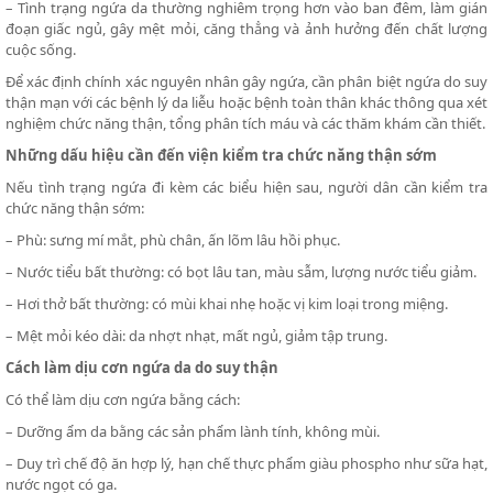
– Tình trạng ngứa da thường nghiêm trọng hơn vào ban đêm, làm gián
đoạn giấc ngủ, gây mệt mỏi, căng thẳng và ảnh hưởng đến chất lượng
cuộc sống.
Để xác định chính xác nguyên nhân gây ngứa, cần phân biệt ngứa do suy
thận mạn với các bệnh lý da liễu hoặc bệnh toàn thân khác thông qua xét
nghiệm chức năng thận, tổng phân tích máu và các thăm khám cần thiết.
Những dấu hiệu cần đến viện kiểm tra chức năng thận sớm
Nếu tình trạng ngứa đi kèm các biểu hiện sau, người dân cần kiểm tra
chức năng thận sớm:
– Phù: sưng mí mắt, phù chân, ấn lõm lâu hồi phục.
– Nước tiểu bất thường: có bọt lâu tan, màu sẫm, lượng nước tiểu giảm.
– Hơi thở bất thường: có mùi khai nhẹ hoặc vị kim loại trong miệng.
– Mệt mỏi kéo dài: da nhợt nhạt, mất ngủ, giảm tập trung.
Cách làm dịu cơn ngứa da do suy thận
Có thể làm dịu cơn ngứa bằng cách:
– Dưỡng ẩm da bằng các sản phẩm lành tính, không mùi.
– Duy trì chế độ ăn hợp lý, hạn chế thực phẩm giàu phospho như sữa hạt,
nước ngọt có ga.