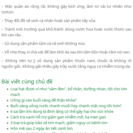
– Mặc quần áo rộng rãi, không gây kích ứng, làm từ vải tự nhiên như
cotton.
– Thay đổi đồ vệ sinh cá nhân hoặc sản phẩm tẩy rửa.
– Tránh môi trường quá khô.Tránh dùng nước hoa hoặc nước thơm sau
khi cạo râu.
– Sử dụng sản phẩm tắm và vệ sinh không mùi.
– Vỗ nhẹ thay vì chà xát để làm khô da sau khi tắm bồn hoặc tắm vòi sen.
– Không nên tự ý sử dụng sản phẩm thuốc nam, thuốc lá không rõ
nguồn gốc. Không gãi nhiều gây trầy xước tăng nguy cơ nhiễm trùng da.
Bài viết cùng chủ đề
Loại hạt được ví như “sâm đen”, bổ thận, dưỡng nhan, tốt cho tim
mạch
Uống gì vào buổi sáng để thận khỏe?
Buổi sáng uống nước chanh muối hay chanh mật ong tốt hơn?
4 sai lầm khi dùng lá đinh lăng có thể gây hại cho sức khỏe
Cách trà xanh hỗ trợ giảm gan nhiễm mỡ, hạ men gan
3 loại trà giúp bảo vệ tim mạch, giảm nguy cơ bệnh tim
Hôn mê sau 2 ngày ăn tiết canh lợn