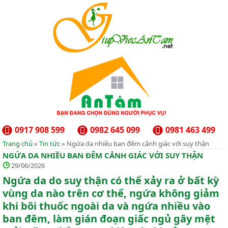
0917 908 599
0982 645 099
0981 463 499
Trang chủ
»
Tin tức
» Ngứa da nhiều ban đêm cảnh giác với suy thận
NGỨA DA NHIỀU BAN ĐÊM CẢNH GIÁC VỚI SUY THẬN
29/06/2026
Ngứa da do suy thận có thể xảy ra ở bất kỳ
vùng da nào trên cơ thể, ngứa không giảm
khi bôi thuốc ngoài da và ngứa nhiều vào
ban đêm, làm gián đoạn giấc ngủ gây mệt