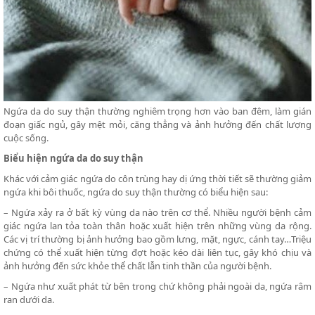
Ngứa da do suy thận thường nghiêm trọng hơn vào ban đêm, làm gián
đoạn giấc ngủ, gây mệt mỏi, căng thẳng và ảnh hưởng đến chất lượng
cuộc sống.
Biểu hiện ngứa da do suy thận
Khác với cảm giác ngứa do côn trùng hay dị ứng thời tiết sẽ thường giảm
ngứa khi bôi thuốc, ngứa do suy thận thường có biểu hiện sau:
– Ngứa xảy ra ở bất kỳ vùng da nào trên cơ thể. Nhiều người bệnh cảm
giác ngứa lan tỏa toàn thân hoặc xuất hiện trên những vùng da rộng.
Các vị trí thường bị ảnh hưởng bao gồm lưng, mặt, ngực, cánh tay…Triệu
chứng có thể xuất hiện từng đợt hoặc kéo dài liên tục, gây khó chịu và
ảnh hưởng đến sức khỏe thể chất lẫn tinh thần của người bệnh.
– Ngứa như xuất phát từ bên trong chứ không phải ngoài da, ngứa râm
ran dưới da.