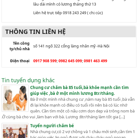
lâu dài mình có lương tháng thứ 13
Liên hệ trực tiếp 0918 243 249 ( chị cúc)
THÔNG TIN LIÊN HỆ
Tên công
số 141 ngõ 322 cổng làng nhân mỹ -Hà Nội
ty/chủ nhà
Điện thoại
0917 908 599
;
0982 645 099
;
0981 463 499
Tin tuyển dụng khác
Chung cư chăm bà 85 tuổi,bà khỏe mạnh cần tìm
giúp việc ,bà ở một mình lương 8tr/tháng.
Bà ở một mình nhà chung cư ,năm nay bà 85 tuổi ,bà vẫn
đi lại khỏe mạnh có điều có tuổi rồi nên bà có lúc nhớ
quên. Cần tìm một cô nấu cơm dọn dẹp và trông nom bà
.Ở cùng bà cho vui ,làm bạn với bà. Lương :8tr/tháng làm tốt gia […]
Tuyển người chăm bé
Nhà chung cư,có 2 vợ chồng và 1 cháu mới sinh,cần tìm 1
bác giúp việc ăn ngủ được với cháu,cháu ngủ ngoan