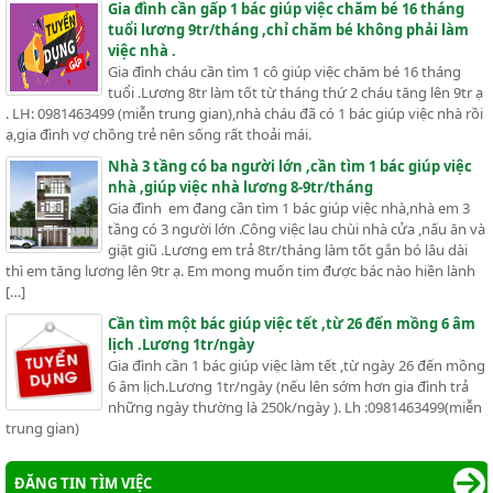
Gia đình cần gấp 1 bác giúp việc chăm bé 16 tháng
tuổi lương 9tr/tháng ,chỉ chăm bé không phải làm
việc nhà .
Gia đình cháu cần tìm 1 cô giúp việc chăm bé 16 tháng
tuổi .Lương 8tr làm tốt từ tháng thứ 2 cháu tăng lên 9tr ạ
. LH: 0981463499 (miễn trung gian),nhà cháu đã có 1 bác giúp việc nhà rồi
ạ,gia đình vợ chồng trẻ nên sống rất thoải mái.
Nhà 3 tầng có ba người lớn ,cần tìm 1 bác giúp việc
nhà ,giúp việc nhà lương 8-9tr/tháng
Gia đình em đang cần tìm 1 bác giúp việc nhà,nhà em 3
tầng có 3 người lớn .Công việc lau chùi nhà cửa ,nấu ăn và
giặt giũ .Lương em trả 8tr/tháng làm tốt gắn bó lâu dài
thì em tăng lương lên 9tr ạ. Em mong muốn tim được bác nào hiền lành
[…]
Cần tìm một bác giúp việc tết ,từ 26 đến mồng 6 âm
lịch .Lương 1tr/ngày
Gia đình cần 1 bác giúp việc làm tết ,từ ngày 26 đến mồng
6 âm lịch.Lương 1tr/ngày (nếu lên sớm hơn gia đình trả
những ngày thường là 250k/ngày ). Lh :0981463499(miễn
trung gian)
ĐĂNG TIN TÌM VIỆC