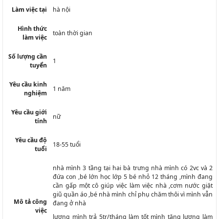
Làm việc tại
hà nội
Hình thức
toàn thời gian
làm việc
Số lượng cần
1
tuyển
Yêu cầu kinh
1 năm
nghiệm
Yêu cầu giới
nữ
tính
Yêu cầu độ
18-55 tuổi
tuổi
nhà mình 3 tầng tại hai bà trưng nhà mình có 2vc và 2
đứa con ,bé lớn học lớp 5 bé nhỏ 12 tháng ,mình đang
cần gấp một cô giúp việc làm việc nhà ,cơm nước giặt
giũ quần áo ,bé nhà mình chỉ phụ chăm thôi vì mình vẫn
Mô tả công
đang ở nhà
việc
lương mình trả 5tr/tháng làm tốt mình tăng lương làm