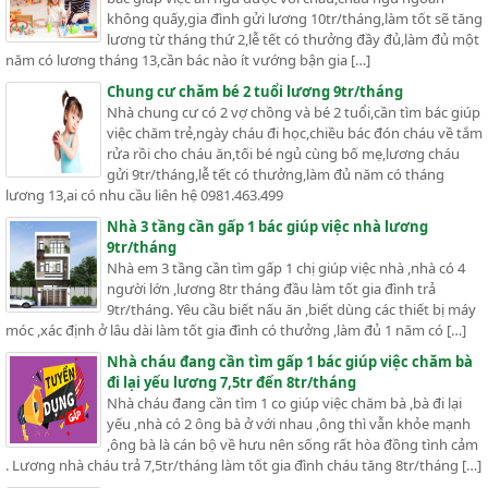
không quấy,gia đình gửi lương 10tr/tháng,làm tốt sẽ tăng
lương từ tháng thứ 2,lễ tết có thưởng đầy đủ,làm đủ một
năm có lương tháng 13,cần bác nào ít vướng bận gia […]
Chung cư chăm bé 2 tuổi lương 9tr/tháng
Nhà chung cư có 2 vợ chồng và bé 2 tuổi,cần tìm bác giúp
việc chăm trẻ,ngày cháu đi học,chiều bác đón cháu về tắm
rửa rồi cho cháu ăn,tối bé ngủ cùng bố mẹ,lương cháu
gửi 9tr/tháng,lễ tết có thưởng,làm đủ năm có tháng
lương 13,ai có nhu cầu liên hệ 0981.463.499
Nhà 3 tầng cần gấp 1 bác giúp việc nhà lương
9tr/tháng
Nhà em 3 tầng cần tìm gấp 1 chị giúp việc nhà ,nhà có 4
người lớn ,lương 8tr tháng đầu làm tốt gia đình trả
9tr/tháng. Yêu cầu biết nấu ăn ,biết dùng các thiết bị máy
móc ,xác định ở lâu dài làm tốt gia đình có thưởng ,làm đủ 1 năm có […]
Nhà cháu đang cần tìm gấp 1 bác giúp việc chăm bà
đi lại yếu lương 7,5tr đến 8tr/tháng
Nhà cháu đang cần tìm 1 co giúp việc chăm bà ,bà đi lại
yếu ,nhà có 2 ông bà ở với nhau ,ông thì vẫn khỏe mạnh
,ông bà là cán bộ về hưu nên sống rất hòa đồng tình cảm
. Lương nhà cháu trả 7,5tr/tháng làm tốt gia đình cháu tăng 8tr/tháng […]