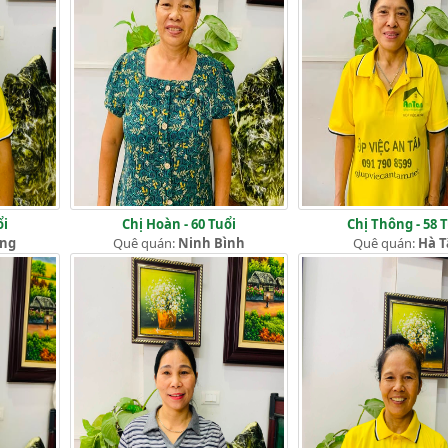
ổi
Chị Hoàn - 60 Tuổi
Chị Thông - 58 
ang
Quê quán:
Ninh Bình
Quê quán:
Hà T