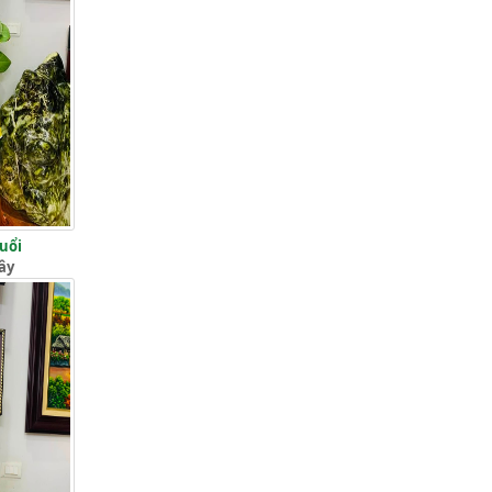
Tuổi
ây