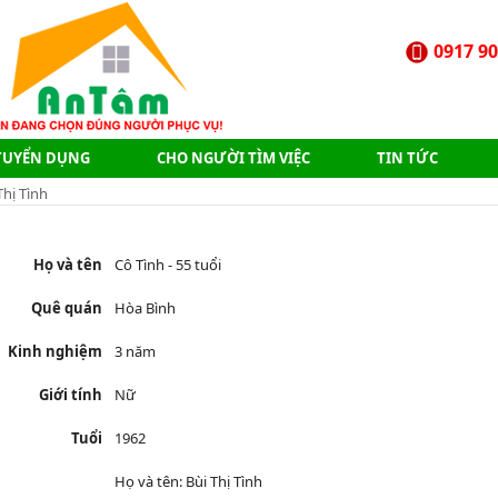
0917 90
TUYỂN DỤNG
CHO NGƯỜI TÌM VIỆC
TIN TỨC
hị Tình
Họ và tên
Cô Tình - 55 tuổi
Quê quán
Hòa Bình
Kinh nghiệm
3 năm
Giới tính
Nữ
Tuổi
1962
Họ và tên:
Bùi Thị Tình