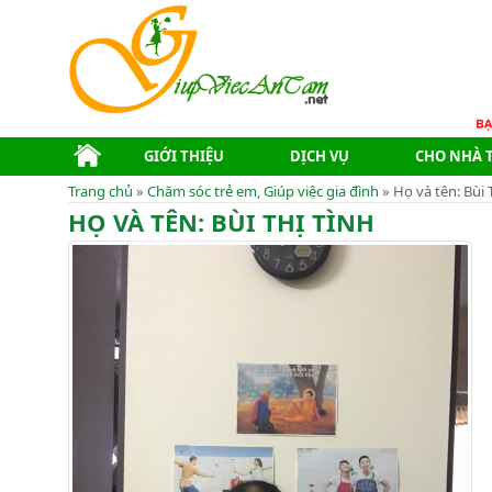
GIỚI THIỆU
DỊCH VỤ
CHO NHÀ 
Trang chủ
»
Chăm sóc trẻ em
,
Giúp việc gia đình
» Họ và tên: Bùi T
HỌ VÀ TÊN: BÙI THỊ TÌNH