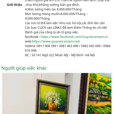
chăm người già ốm .Chị Thắm là người hiền lành ,thật thà
Giới thiệu
,chịu khó,không vướng bận gia đình.
4.Mức lương hiện tại: 8.000.000/Tháng
Mức lương mong muốn:8.000.000/Tháng –
9.000.000/Tháng
Các nơi có thể làm việc: khu vực hà nội,các tỉnh lân cận
Các bạn CLICK vào LINKS để xem thêm Thông tin chi tiết
đánh giá của công ty về cô giúp việc.
facebook :
https://www.facebook.com/Giupviecantam.vn
web:
https://www.giupviecantam.net/
Hotline :0917 908 599 / 0981 463 499 / 0982 645 099 / 0984
016 098.
ĐC : Số 141 Ngõ 322 Nhân Mỹ – Mỹ Đình -Hà Nội
Người giúp việc khác