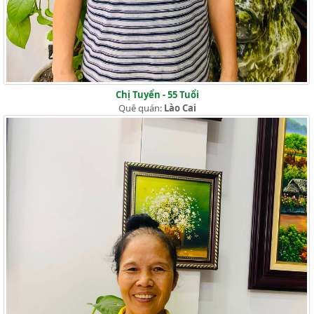
Chị Tuyển - 55 Tuổi
Quê quán:
Lào Cai