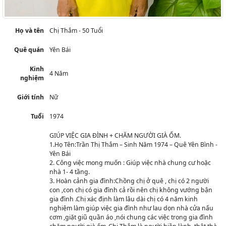
Họ và tên
Chị Thắm - 50 Tuổi
Quê quán
Yên Bái
Kinh
4 Năm
nghiệm
Giới tính
Nữ
Tuổi
1974
GIÚP VIỆC GIA ĐÌNH + CHĂM NGƯỜI GIÀ ỐM.
1.Họ Tên:Trần Thị Thắm – Sinh Năm 1974 – Quê Yên Bình -
Yên Bái
2. Công việc mong muốn : Giúp việc nhà chung cư hoặc
nhà 1- 4 tầng.
3. Hoàn cảnh gia đình:Chồng chị ở quê , chị có 2 người
con ,con chị có gia đình cả rồi nên chị không vướng bận
gia đình .Chị xác định làm lâu dài chị có 4 năm kinh
nghiệm làm giúp việc gia đình như lau dọn nhà cửa nấu
cơm ,giặt giũ quần áo ,nói chung các việc trong gia đình