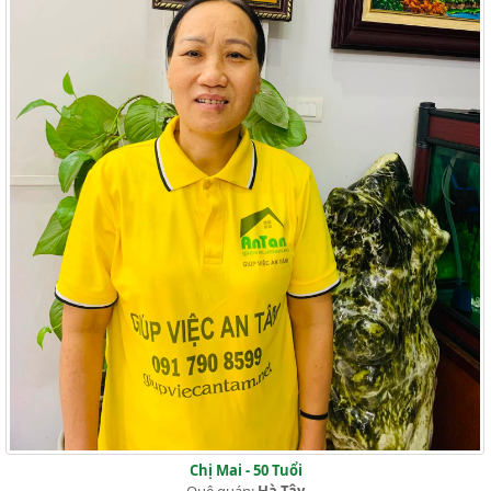
Chị Mai - 50 Tuổi
Quê quán:
Hà Tây