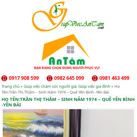
0917 908 599
0982 645 099
0981 463 499
Trang chủ
»
Giúp việc chăm sóc người già
,
Giúp việc gia đình
» Họ
Tên:Trần Thị Thắm – Sinh Năm 1974 – Quê Yên Bình -Yên Bái
HỌ TÊN:TRẦN THỊ THẮM – SINH NĂM 1974 – QUÊ YÊN BÌNH
-YÊN BÁI