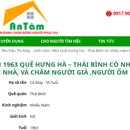
0917 90
TUYỂN DỤNG
CHO NGƯỜI TÌM VIỆC
TIN TỨC
 Tên:Trần Thị May – sinh năm 1963 Quê Hưng Hà – Thái Bình có nhiều năm
 1963 QUÊ HƯNG HÀ – THÁI BÌNH CÓ N
HÀ, VÀ CHĂM NGƯỜI GIÀ ,NGƯỜI ỐM
Họ và tên
Cô May - 55 Tuổi
Quê quán
Thái Bình
Kinh nghiệm
Nhiều Năm
Giới tính
Nữ
Tuổi
1963