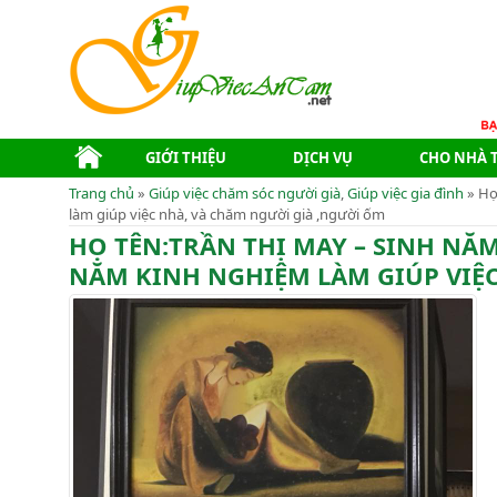
GIỚI THIỆU
DỊCH VỤ
CHO NHÀ 
Trang chủ
»
Giúp việc chăm sóc người già
,
Giúp việc gia đình
» Họ
làm giúp việc nhà, và chăm người già ,người ốm
HỌ TÊN:TRẦN THỊ MAY – SINH NĂM
NĂM KINH NGHIỆM LÀM GIÚP VIỆC N