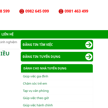
8 599
0982 645 099
0981 463 499
LIÊN HỆ
 kinh nghiệm
ĐĂNG TIN TÌM VIỆC
HIỀU
ĐĂNG TIN TUYỂN DỤNG
DÀNH CHO NHÀ TUYỂN DỤNG
Giúp việc gia đình
Chăm sóc trẻ em
Tạp vụ văn phòng
Giúp việc theo giờ
Giúp việc hành chính