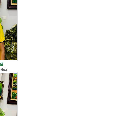
ổi
 Hóa