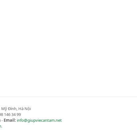
 Mỹ Đình, Hà Nội
8 146 34 99
 -
Email:
info@giupviecantam.net
m
.