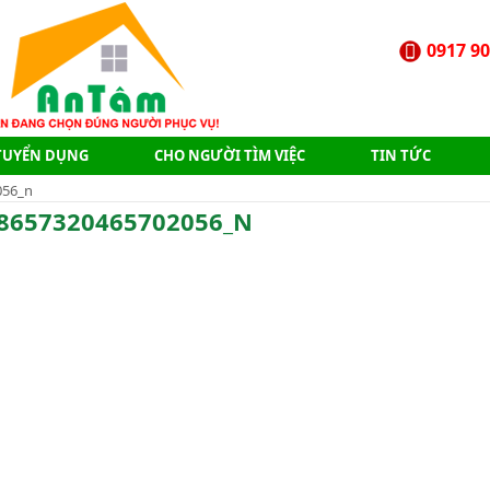
0917 90
TUYỂN DỤNG
CHO NGƯỜI TÌM VIỆC
TIN TỨC
056_n
8657320465702056_N