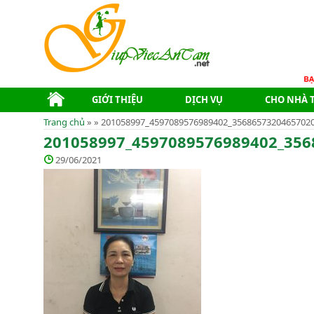
GIỚI THIỆU
DỊCH VỤ
CHO NHÀ 
Trang chủ
» » 201058997_4597089576989402_3568657320465702
201058997_4597089576989402_356
29/06/2021