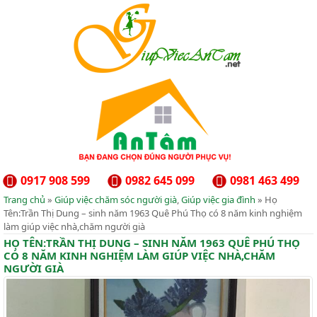
0917 908 599
0982 645 099
0981 463 499
Trang chủ
»
Giúp việc chăm sóc người già
,
Giúp việc gia đình
» Họ
Tên:Trần Thị Dung – sinh năm 1963 Quê Phú Thọ có 8 năm kinh nghiệm
làm giúp việc nhà,chăm người già
HỌ TÊN:TRẦN THỊ DUNG – SINH NĂM 1963 QUÊ PHÚ THỌ
CÓ 8 NĂM KINH NGHIỆM LÀM GIÚP VIỆC NHÀ,CHĂM
NGƯỜI GIÀ