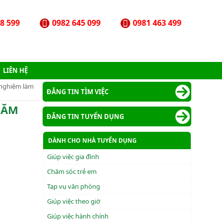
8 599
0982 645 099
0981 463 499
LIÊN HỆ
 nghiệm làm
ĐĂNG TIN TÌM VIỆC
NĂM
ĐĂNG TIN TUYỂN DỤNG
DÀNH CHO NHÀ TUYỂN DỤNG
Giúp việc gia đình
Chăm sóc trẻ em
Tạp vụ văn phòng
Giúp việc theo giờ
Giúp việc hành chính