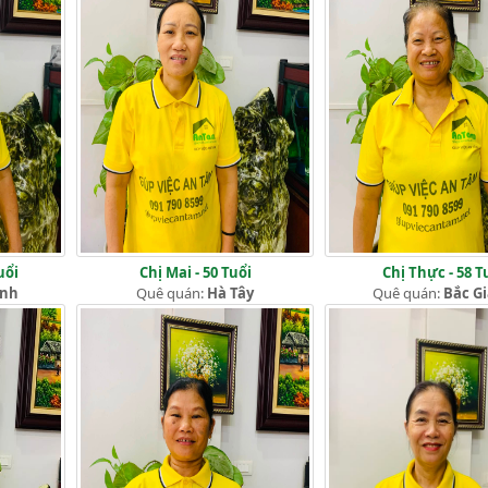
uổi
Chị Mai - 50 Tuổi
Chị Thực - 58 T
ịnh
Quê quán:
Hà Tây
Quê quán:
Bắc G