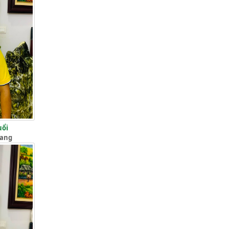
uổi
iang