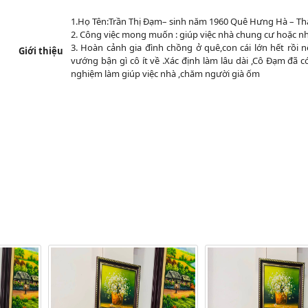
1.Họ Tên:Trần Thị Đạm– sinh năm 1960 Quê Hưng Hà – Thá
2. Công việc mong muốn : giúp việc nhà chung cư hoặc nhà
3. Hoàn cảnh gia đình chồng ở quê,con cái lớn hết rồi 
Giới thiệu
vướng bận gì cô ít về .Xác định làm lâu dài ,Cô Đạm đã 
nghiệm làm giúp việc nhà ,chăm người già ốm