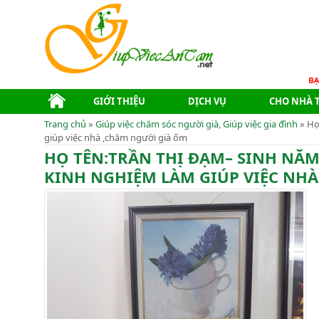
GIỚI THIỆU
DỊCH VỤ
CHO NHÀ 
Trang chủ
»
Giúp việc chăm sóc người già
,
Giúp việc gia đình
» Họ
giúp việc nhà ,chăm người già ốm
HỌ TÊN:TRẦN THỊ ĐẠM– SINH NĂM
KINH NGHIỆM LÀM GIÚP VIỆC NHA