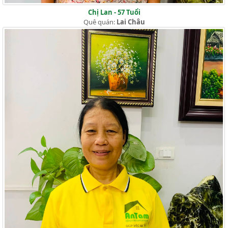
Chị Lan - 57 Tuổi
Quê quán:
Lai Châu