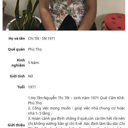
Họ và tên
Chị Tốt - SN 1971
Quê quán
Phú Thọ
Kinh
5 Năm
nghiệm
Giới tính
Nữ
Tuổi
1971
1.Họ Tên:Nguyễn Thị Tốt – sinh năm 1971 Quê Cẩm Khê-
Phú Thọ
2. Công việc mong muốn : giúp việc nhà chung cư hoặc
nhà 1- 5 tầng .
3. Hoàn cảnh gia đình chồng ở quê,con cái lớn hết rồi nên
chị không vướng bận gì chị ít về .Xác định làm lâu dài ,Chị
Giới thiệu