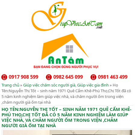
0917 908 599
0982 645 099
0981 463 499
Trang chủ
»
Giúp việc chăm sóc người già
,
Giúp việc gia đình
» Họ
Tên:Nguyễn Thị Tốt – sinh năm 1971 Quê Cẩm Khê-Phú Thọ,Chị Tốt đã có
5 năm kinh nghiệm làm giúp việc nhà, và chăm người ốm trong viện
,chăm người già ốm tại nhà
HỌ TÊN:NGUYỄN THỊ TỐT – SINH NĂM 1971 QUÊ CẨM KHÊ-
PHÚ THỌ,CHỊ TỐT ĐÃ CÓ 5 NĂM KINH NGHIỆM LÀM GIÚP
VIỆC NHÀ, VÀ CHĂM NGƯỜI ỐM TRONG VIỆN ,CHĂM
NGƯỜI GIÀ ỐM TẠI NHÀ