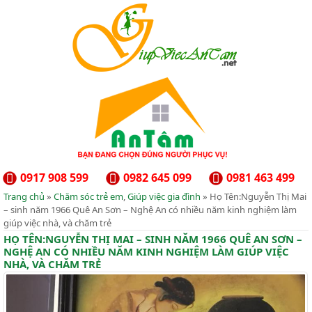
0917 908 599
0982 645 099
0981 463 499
Trang chủ
»
Chăm sóc trẻ em
,
Giúp việc gia đình
» Họ Tên:Nguyễn Thị Mai
– sinh năm 1966 Quê An Sơn – Nghệ An có nhiều năm kinh nghiệm làm
giúp việc nhà, và chăm trẻ
HỌ TÊN:NGUYỄN THỊ MAI – SINH NĂM 1966 QUÊ AN SƠN –
NGHỆ AN CÓ NHIỀU NĂM KINH NGHIỆM LÀM GIÚP VIỆC
NHÀ, VÀ CHĂM TRẺ