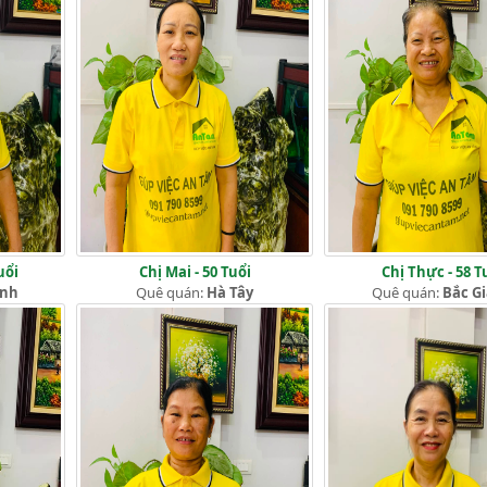
uổi
Chị Mai - 50 Tuổi
Chị Thực - 58 T
ịnh
Quê quán:
Hà Tây
Quê quán:
Bắc G