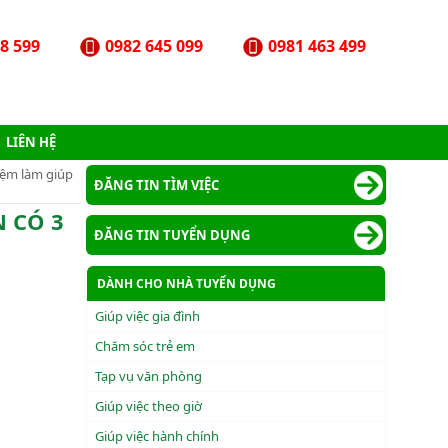
8 599
0982 645 099
0981 463 499
LIÊN HỆ
iệm làm giúp
ĐĂNG TIN TÌM VIỆC
N CÓ 3
ĐĂNG TIN TUYỂN DỤNG
DÀNH CHO NHÀ TUYỂN DỤNG
Giúp việc gia đình
Chăm sóc trẻ em
Tạp vụ văn phòng
Giúp việc theo giờ
Giúp việc hành chính