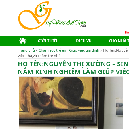
GIỚI THIỆU
DỊCH VỤ
CHO NHÀ 
Trang chủ
»
Chăm sóc trẻ em
,
Giúp việc gia đình
» Họ Tên:Nguyễn
việc nhà,và chăm trẻ nhỏ
HỌ TÊN:NGUYỄN THỊ XƯỜNG – SI
NĂM KINH NGHIỆM LÀM GIÚP VIỆC 