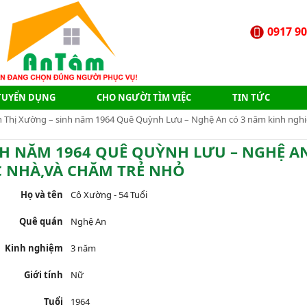
0917 90
TUYỂN DỤNG
CHO NGƯỜI TÌM VIỆC
TIN TỨC
 Thị Xường – sinh năm 1964 Quê Quỳnh Lưu – Nghệ An có 3 năm kinh ngh
NH NĂM 1964 QUÊ QUỲNH LƯU – NGHỆ A
NHÀ,VÀ CHĂM TRẺ NHỎ
Họ và tên
Cô Xường - 54 Tuổi
Quê quán
Nghệ An
Kinh nghiệm
3 năm
Giới tính
Nữ
Tuổi
1964