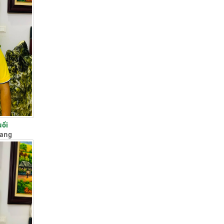
uổi
iang