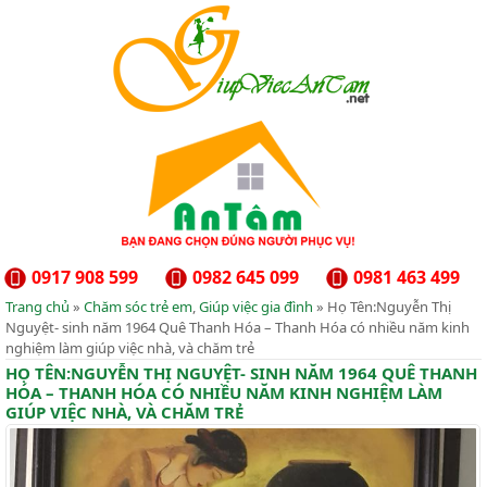
0917 908 599
0982 645 099
0981 463 499
Trang chủ
»
Chăm sóc trẻ em
,
Giúp việc gia đình
» Họ Tên:Nguyễn Thị
Nguyệt- sinh năm 1964 Quê Thanh Hóa – Thanh Hóa có nhiều năm kinh
nghiệm làm giúp việc nhà, và chăm trẻ
HỌ TÊN:NGUYỄN THỊ NGUYỆT- SINH NĂM 1964 QUÊ THANH
HÓA – THANH HÓA CÓ NHIỀU NĂM KINH NGHIỆM LÀM
GIÚP VIỆC NHÀ, VÀ CHĂM TRẺ