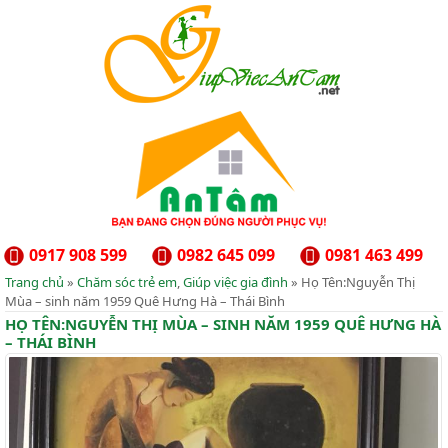
0917 908 599
0982 645 099
0981 463 499
Trang chủ
»
Chăm sóc trẻ em
,
Giúp việc gia đình
» Họ Tên:Nguyễn Thị
Mùa – sinh năm 1959 Quê Hưng Hà – Thái Bình
HỌ TÊN:NGUYỄN THỊ MÙA – SINH NĂM 1959 QUÊ HƯNG HÀ
– THÁI BÌNH