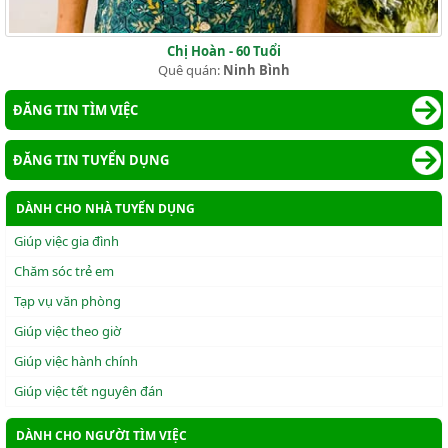
Chị Hoàn - 60 Tuổi
Quê quán:
Ninh Bình
ĐĂNG TIN TÌM VIỆC
ĐĂNG TIN TUYỂN DỤNG
DÀNH CHO NHÀ TUYỂN DỤNG
Giúp việc gia đình
Chăm sóc trẻ em
Tạp vụ văn phòng
Giúp việc theo giờ
Giúp việc hành chính
Giúp việc tết nguyên đán
DÀNH CHO NGƯỜI TÌM VIỆC