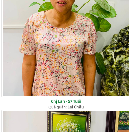
Chị Lan - 57 Tuổi
Quê quán:
Lai Châu