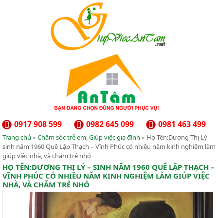
0917 908 599
0982 645 099
0981 463 499
Trang chủ
»
Chăm sóc trẻ em
,
Giúp việc gia đình
» Họ Tên:Dương Thị Lý –
sinh năm 1960 Quê Lập Thạch – Vĩnh Phúc có nhiều năm kinh nghiệm làm
giúp việc nhà, và chăm trẻ nhỏ
HỌ TÊN:DƯƠNG THỊ LÝ – SINH NĂM 1960 QUÊ LẬP THẠCH –
VĨNH PHÚC CÓ NHIỀU NĂM KINH NGHIỆM LÀM GIÚP VIỆC
NHÀ, VÀ CHĂM TRẺ NHỎ