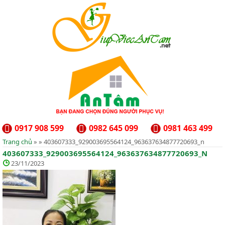
0917 908 599
0982 645 099
0981 463 499
Trang chủ
» » 403607333_929003695564124_963637634877720693_n
403607333_929003695564124_963637634877720693_N
23/11/2023