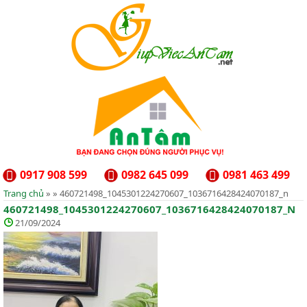
0917 908 599
0982 645 099
0981 463 499
Trang chủ
» » 460721498_1045301224270607_1036716428424070187_n
460721498_1045301224270607_1036716428424070187_N
21/09/2024