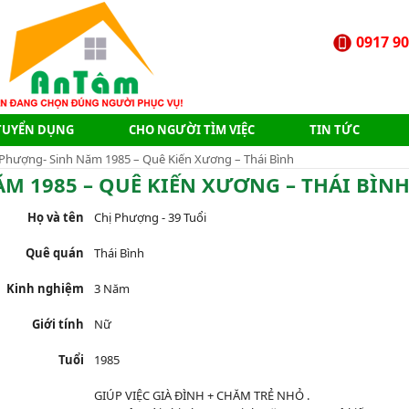
0917 90
TUYỂN DỤNG
CHO NGƯỜI TÌM VIỆC
TIN TỨC
 Phượng- Sinh Năm 1985 – Quê Kiến Xương – Thái Bình
M 1985 – QUÊ KIẾN XƯƠNG – THÁI BÌN
Họ và tên
Chị Phượng - 39 Tuổi
Quê quán
Thái Bình
Kinh nghiệm
3 Năm
Giới tính
Nữ
Tuổi
1985
GIÚP VIỆC GIÀ ĐÌNH + CHĂM TRẺ NHỎ .