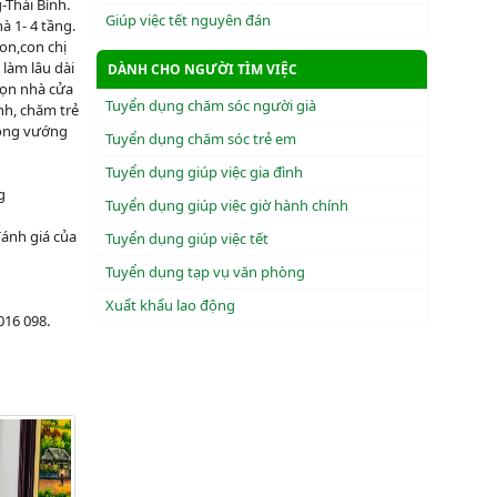
-Thái Bình.
Giúp việc tết nguyên đán
à 1- 4 tầng.
con,con chị
 làm lâu dài
DÀNH CHO NGƯỜI TÌM VIỆC
dọn nhà cửa
Tuyển dụng chăm sóc người già
nh, chăm trẻ
hông vướng
Tuyển dụng chăm sóc trẻ em
Tuyển dụng giúp việc gia đình
g
Tuyển dụng giúp việc giờ hành chính
đánh giá của
Tuyển dụng giúp việc tết
Tuyển dụng tạp vụ văn phòng
Xuẩt khẩu lao động
016 098.