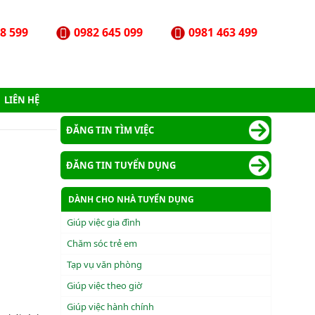
8 599
0982 645 099
0981 463 499
LIÊN HỆ
ĐĂNG TIN TÌM VIỆC
H
ĐĂNG TIN TUYỂN DỤNG
DÀNH CHO NHÀ TUYỂN DỤNG
Giúp việc gia đình
Chăm sóc trẻ em
Tạp vụ văn phòng
Giúp việc theo giờ
Giúp việc hành chính