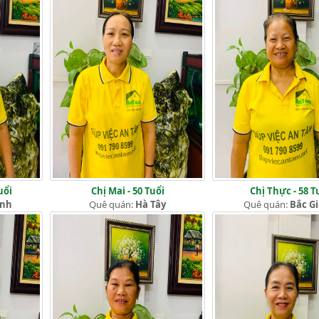
uổi
Chị Mai - 50 Tuổi
Chị Thực - 58 T
ịnh
Quê quán:
Hà Tây
Quê quán:
Bắc G