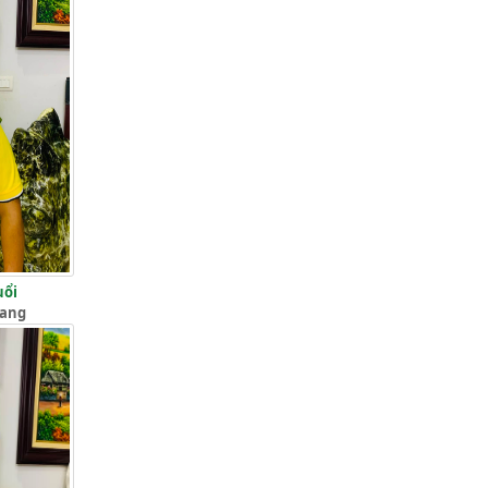
uổi
iang