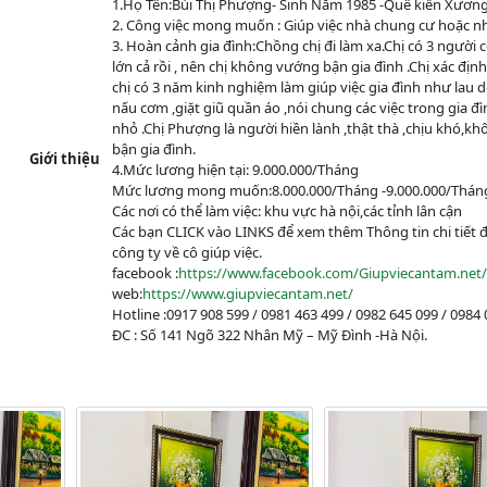
1.Họ Tên:Bùi Thị Phượng- Sinh Năm 1985 -Quê kiến Xương
2. Công việc mong muốn : Giúp việc nhà chung cư hoặc nh
3. Hoàn cảnh gia đình:Chồng chị đi làm xa.Chị có 3 người 
lớn cả rồi , nên chị không vướng bận gia đình .Chị xác định
chị có 3 năm kinh nghiệm làm giúp việc gia đình như lau 
nấu cơm ,giặt giũ quần áo ,nói chung các việc trong gia đì
nhỏ .Chị Phượng là người hiền lành ,thật thà ,chịu khó,k
bận gia đình.
Giới thiệu
4.Mức lương hiện tại: 9.000.000/Tháng
Mức lương mong muốn:8.000.000/Tháng -9.000.000/Thán
Các nơi có thể làm việc: khu vực hà nội,các tỉnh lân cận
Các bạn CLICK vào LINKS để xem thêm Thông tin chi tiết 
công ty về cô giúp việc.
facebook :
https://www.facebook.com/Giupviecantam.net/
web:
https://www.giupviecantam.net/
Hotline :0917 908 599 / 0981 463 499 / 0982 645 099 / 0984 
ĐC : Số 141 Ngõ 322 Nhân Mỹ – Mỹ Đình -Hà Nội.