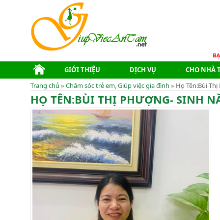
GIỚI THIỆU
DỊCH VỤ
CHO NHÀ 
Trang chủ
»
Chăm sóc trẻ em
,
Giúp việc gia đình
» Họ Tên:Bùi Thị
HỌ TÊN:BÙI THỊ PHƯỢNG- SINH NĂ