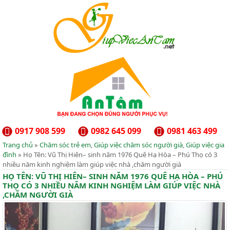
0917 908 599
0982 645 099
0981 463 499
Trang chủ
»
Chăm sóc trẻ em
,
Giúp việc chăm sóc người già
,
Giúp việc gia
đình
» Họ Tên: Vũ Thị Hiên– sinh năm 1976 Quê Hạ Hòa – Phú Thọ có 3
nhiều năm kinh nghiệm làm giúp việc nhà ,chăm người già
HỌ TÊN: VŨ THỊ HIÊN– SINH NĂM 1976 QUÊ HẠ HÒA – PHÚ
THỌ CÓ 3 NHIỀU NĂM KINH NGHIỆM LÀM GIÚP VIỆC NHÀ
,CHĂM NGƯỜI GIÀ