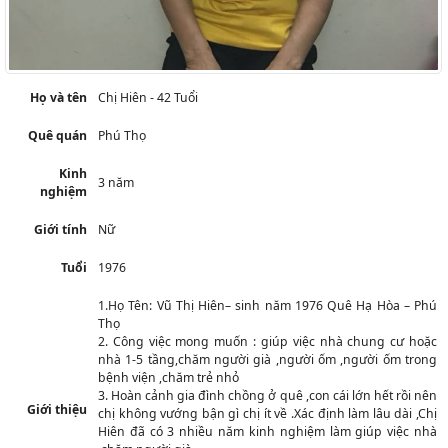
Họ và tên
Chị Hiên - 42 Tuổi
Quê quán
Phú Thọ
Kinh
3 năm
nghiệm
Giới tính
Nữ
Tuổi
1976
1.Họ Tên: Vũ Thị Hiên– sinh năm 1976 Quê Hạ Hòa – Phú
Thọ
2. Công việc mong muốn : giúp việc nhà chung cư hoặc
nhà 1-5 tầng,chăm người già ,người ốm ,người ốm trong
bệnh viện ,chăm trẻ nhỏ
3. Hoàn cảnh gia đình chồng ở quê ,con cái lớn hết rồi nên
Giới thiệu
chị không vướng bận gì chị ít về .Xác định làm lâu dài ,Chị
Hiên đã có 3 nhiều năm kinh nghiệm làm giúp việc nhà