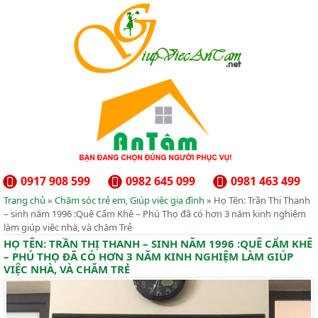
0917 908 599
0982 645 099
0981 463 499
Trang chủ
»
Chăm sóc trẻ em
,
Giúp việc gia đình
» Họ Tên: Trần Thị Thanh
– sinh năm 1996 :Quê Cẩm Khê – Phú Thọ đã có hơn 3 năm kinh nghiệm
làm giúp việc nhà, và chăm Trẻ
HỌ TÊN: TRẦN THỊ THANH – SINH NĂM 1996 :QUÊ CẨM KHÊ
– PHÚ THỌ ĐÃ CÓ HƠN 3 NĂM KINH NGHIỆM LÀM GIÚP
VIỆC NHÀ, VÀ CHĂM TRẺ