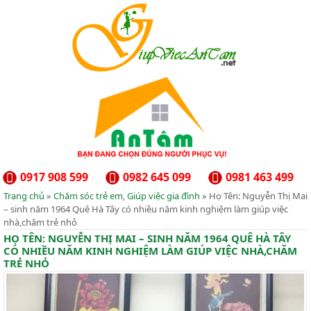
0917 908 599
0982 645 099
0981 463 499
Trang chủ
»
Chăm sóc trẻ em
,
Giúp việc gia đình
» Họ Tên: Nguyễn Thị Mai
– sinh năm 1964 Quê Hà Tây có nhiều năm kinh nghiệm làm giúp việc
nhà,chăm trẻ nhỏ
HỌ TÊN: NGUYỄN THỊ MAI – SINH NĂM 1964 QUÊ HÀ TÂY
CÓ NHIỀU NĂM KINH NGHIỆM LÀM GIÚP VIỆC NHÀ,CHĂM
TRẺ NHỎ