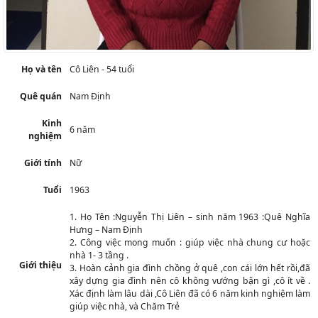
Họ và tên
Cô Liên - 54 tuổi
Quê quán
Nam Định
Kinh
6 năm
nghiệm
Giới tính
Nữ
Tuổi
1963
1. Họ Tên :Nguyễn Thị Liên – sinh năm 1963 :Quê Nghĩa
Hưng – Nam Định
2. Công việc mong muốn : giúp việc nhà chung cư hoặc
nhà 1- 3 tầng .
Giới thiệu
3. Hoàn cảnh gia đình chồng ở quê ,con cái lớn hết rồi,đã
xây dựng gia đình nên cô không vướng bận gì ,cô ít về .
Xác định làm lâu dài ,Cô Liên đã có 6 năm kinh nghiệm làm
giúp việc nhà, và Chăm Trẻ