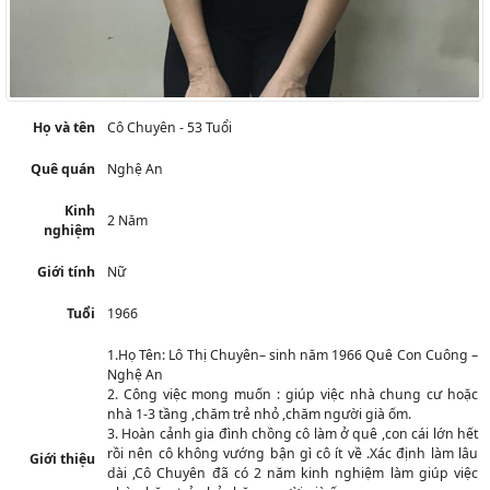
Họ và tên
Cô Chuyên - 53 Tuổi
Quê quán
Nghệ An
Kinh
2 Năm
nghiệm
Giới tính
Nữ
Tuổi
1966
1.Họ Tên: Lô Thị Chuyên– sinh năm 1966 Quê Con Cuông –
Nghệ An
2. Công việc mong muốn : giúp việc nhà chung cư hoặc
nhà 1-3 tầng ,chăm trẻ nhỏ ,chăm người già ốm.
3. Hoàn cảnh gia đình chồng cô làm ở quê ,con cái lớn hết
rồi nên cô không vướng bận gì cô ít về .Xác định làm lâu
Giới thiệu
dài ,Cô Chuyên đã có 2 năm kinh nghiệm làm giúp việc