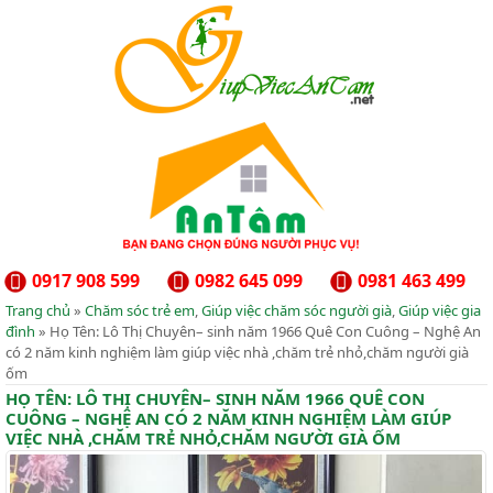
0917 908 599
0982 645 099
0981 463 499
Trang chủ
»
Chăm sóc trẻ em
,
Giúp việc chăm sóc người già
,
Giúp việc gia
đình
» Họ Tên: Lô Thị Chuyên– sinh năm 1966 Quê Con Cuông – Nghệ An
có 2 năm kinh nghiệm làm giúp việc nhà ,chăm trẻ nhỏ,chăm người già
ốm
HỌ TÊN: LÔ THỊ CHUYÊN– SINH NĂM 1966 QUÊ CON
CUÔNG – NGHỆ AN CÓ 2 NĂM KINH NGHIỆM LÀM GIÚP
VIỆC NHÀ ,CHĂM TRẺ NHỎ,CHĂM NGƯỜI GIÀ ỐM