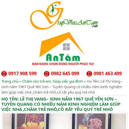
0917 908 599
0982 645 099
0981 463 499
Trang chủ
»
Chăm sóc trẻ em
,
Giúp việc gia đình
» Họ Tên: Lê Thị Vang–
sinh năm 1967 Quê Yên Sơn – Tuyên Quang có nhiều năm kinh nghiệm
làm giúp việc nhà ,chăm trẻ nhỏ,cô rất yêu quý trẻ nhỏ
HỌ TÊN: LÊ THỊ VANG– SINH NĂM 1967 QUÊ YÊN SƠN –
TUYÊN QUANG CÓ NHIỀU NĂM KINH NGHIỆM LÀM GIÚP
VIỆC NHÀ ,CHĂM TRẺ NHỎ,CÔ RẤT YÊU QUÝ TRẺ NHỎ