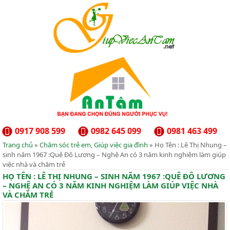
0917 908 599
0982 645 099
0981 463 499
Trang chủ
»
Chăm sóc trẻ em
,
Giúp việc gia đình
» Họ Tên : Lê Thị Nhung –
sinh năm 1967 :Quê Đô Lương – Nghệ An có 3 năm kinh nghiệm làm giúp
việc nhà và chăm trẻ
HỌ TÊN : LÊ THỊ NHUNG – SINH NĂM 1967 :QUÊ ĐÔ LƯƠNG
– NGHỆ AN CÓ 3 NĂM KINH NGHIỆM LÀM GIÚP VIỆC NHÀ
VÀ CHĂM TRẺ