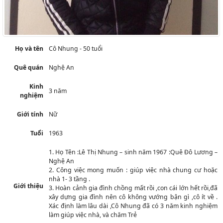
Họ và tên
Cô Nhung - 50 tuổi
Quê quán
Nghệ An
Kinh
3 năm
nghiệm
Giới tính
Nữ
Tuổi
1963
1. Họ Tên :Lê Thị Nhung – sinh năm 1967 :Quê Đô Lương –
Nghệ An
2. Công việc mong muốn : giúp việc nhà chung cư hoặc
nhà 1- 3 tầng .
Giới thiệu
3. Hoàn cảnh gia đình chồng mất rồi ,con cái lớn hết rồi,đã
xây dựng gia đình nên cô không vướng bận gì ,cô ít về .
Xác định làm lâu dài ,Cô Nhung đã có 3 năm kinh nghiệm
làm giúp việc nhà, và chăm Trẻ