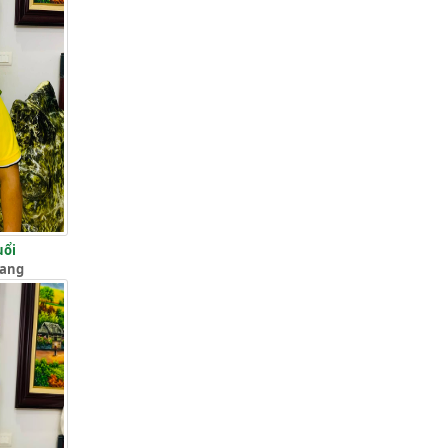
uổi
iang