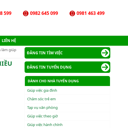
8 599
0982 645 099
0981 463 499
LIÊN HỆ
 làm giúp
ĐĂNG TIN TÌM VIỆC
HIỀU
ĐĂNG TIN TUYỂN DỤNG
DÀNH CHO NHÀ TUYỂN DỤNG
Giúp việc gia đình
Chăm sóc trẻ em
Tạp vụ văn phòng
Giúp việc theo giờ
Giúp việc hành chính