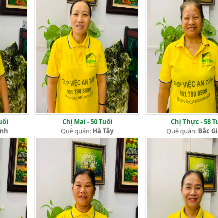
uổi
Chị Mai - 50 Tuổi
Chị Thực - 58 T
ịnh
Quê quán:
Hà Tây
Quê quán:
Bắc G