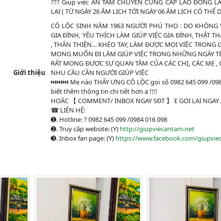
?
?
?
Giup việc AN TÂM CHUYÊN CUNG CẤP LAO ĐỘNG LÀM
LẠI ( TỪ NGÀY 26 ÂM LỊCH TỚI NGÀY 06 ÂM LỊCH CÓ THỂ 
CÔ LỘC SINH NĂM 1963 NGƯỜI PHÚ THỌ : DO KHÔN
GIA ĐÌNH, YÊU THÍCH LÀM GIÚP VIỆC GIA ĐÌNH, THẬT T
, THÂN THIỆN… KHÉO TAY, LÀM ĐƯỢC MỌI VIỆC TRONG G
MONG MUỐN ĐI LÀM GIÚP VIỆC TRONG NHỮNG NGÀY TÊ
RẤT MONG ĐƯỢC SỰ QUAN TÂM CỦA CÁC CHỊ, CÁC MẸ , 
Giới thiệu
NHU CẦU CẦN NGƯỜI GIÚP VIỆC
⏭
⏭
⏭
Mẹ nào
THẤY ƯNG CÔ LỘC gọi số 0982 645 099 /09
biết thêm thông tin chi tiết hơn ạ !!!!
HOẶC 【 COMMENT/ INBOX NGAY SĐT 】 E GỌI LẠI NGAY A
☎
LIÊN HỆ:
➊. Hotline:
?
0982 645 099 /0984 016 098
➋. Truy cập website:
(Y)
http://giupviecantam.net
➌. Inbox fan page:
(Y)
https://www.facebook.com/giupvie