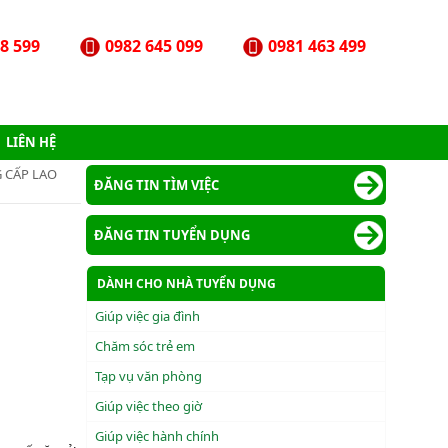
8 599
0982 645 099
0981 463 499
LIÊN HỆ
G CẤP LAO
ĐĂNG TIN TÌM VIỆC
ĐĂNG TIN TUYỂN DỤNG
DÀNH CHO NHÀ TUYỂN DỤNG
Giúp việc gia đình
Chăm sóc trẻ em
Tạp vụ văn phòng
Giúp việc theo giờ
Giúp việc hành chính