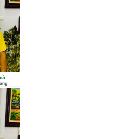
uổi
iang