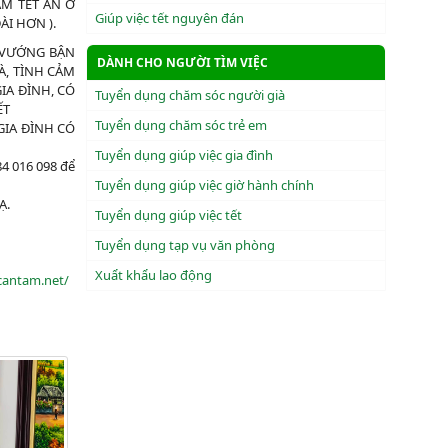
 TẾT ĂN Ở
Giúp việc tết nguyên đán
DÀI HƠN ).
G VƯỚNG BẬN
DÀNH CHO NGƯỜI TÌM VIỆC
HÀ, TÌNH CẢM
IA ĐÌNH, CÓ
Tuyển dụng chăm sóc người già
́T
Tuyển dụng chăm sóc trẻ em
GIA ĐÌNH CÓ
Tuyển dụng giúp việc gia đình
84 016 098 để
Tuyển dụng giúp việc giờ hành chính
̣.
Tuyển dụng giúp việc tết
Tuyển dụng tạp vụ văn phòng
Xuẩt khẩu lao động
cantam.net/