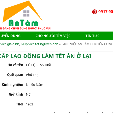
0917 90
TUYỂN DỤNG
CHO NGƯỜI TÌM VIỆC
TIN TỨC
 việc gia đình
,
Giúp việc tết nguyên đán
» GIÚP VIỆC AN TÂM CHUYÊN CUN
P LAO ĐỘNG LÀM TẾT ĂN Ở LẠI
Họ và tên
CÔ LỘC - 55 Tuổi
Quê quán
Phú Thọ
Kinh nghiệm
Nhiều Năm
Giới tính
Nữ
Tuổi
1963