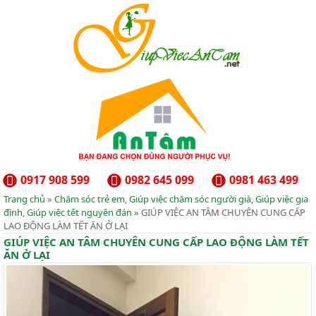
0917 908 599
0982 645 099
0981 463 499
Trang chủ
»
Chăm sóc trẻ em
,
Giúp việc chăm sóc người già
,
Giúp việc gia
đình
,
Giúp việc tết nguyên đán
» GIÚP VIỆC AN TÂM CHUYÊN CUNG CẤP
LAO ĐỘNG LÀM TẾT ĂN Ở LẠI
GIÚP VIỆC AN TÂM CHUYÊN CUNG CẤP LAO ĐỘNG LÀM TẾT
ĂN Ở LẠI