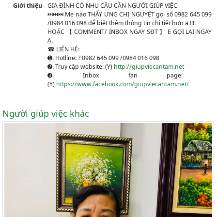
Giới thiệu
GIA ĐÌNH CÓ NHU CẦU CẦN NGƯỜI GIÚP VIỆC
⏭
⏭
⏭
Mẹ n
ào THẤY ƯNG CHỊ NGUYỆT gọi số 0982 645 099
/0984 016 098 để biết thêm thông tin chi tiết hơn ạ !!!!
HOẶC 【 COMMENT/ INBOX NGAY SĐT 】 E GỌI LẠI NGAY
Ạ.
☎
LIÊN HỆ:
➊. Hotline:
?
0982 645 099 /0984 016 098
➋. Truy cập website:
(Y)
http://giupviecantam.net
➌. Inbox fan page:
(Y)
https://www.facebook.com/giupviecantam.net/
Người giúp việc khác