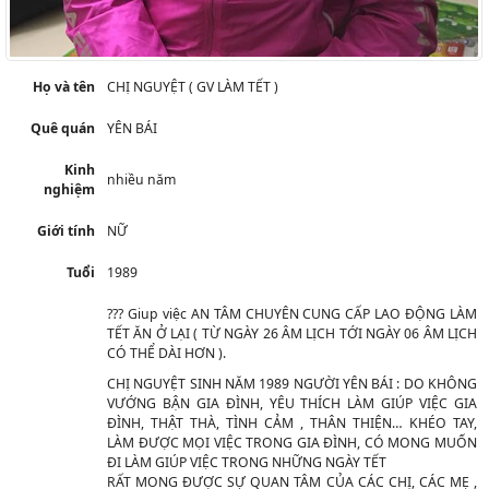
Họ và tên
CHỊ NGUYỆT ( GV LÀM TẾT )
Quê quán
YÊN BÁI
Kinh
nhiều năm
nghiệm
Giới tính
NỮ
Tuổi
1989
?️
?️
?️
Giup việc AN TÂM CHUYÊN CUNG CẤP LAO ĐỘNG LÀM
TẾT ĂN Ở LẠI ( TỪ NGÀY 26 ÂM LỊCH TỚI NGÀY 06 ÂM LỊCH
CÓ THỂ DÀI HƠN ).
CHỊ NGUYỆT SINH NĂM 1989 NGƯỜI YÊN BÁI : DO KHÔNG
VƯỚNG BẬN GIA ĐÌNH, YÊU THÍCH LÀM GIÚP VIỆC GIA
ĐÌNH, THẬT THÀ, TÌNH CẢM , THÂN THIỆN… KHÉO TAY,
LÀM ĐƯỢC MỌI VIỆC TRONG GIA ĐÌNH, CÓ MONG MUỐN
ĐI LÀM GIÚP VIỆC TRONG NHỮNG NGÀY TẾT
RẤT MONG ĐƯỢC SỰ QUAN TÂM CỦA CÁC CHỊ, CÁC MẸ ,