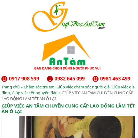
0917 908 599
0982 645 099
0981 463 499
Trang chủ
»
Chăm sóc trẻ em
,
Giúp việc chăm sóc người già
,
Giúp việc gia
đình
,
Giúp việc tết nguyên đán
» GIÚP VIỆC AN TÂM CHUYÊN CUNG CẤP
LAO ĐỘNG LÀM TẾT ĂN Ở LẠI
GIÚP VIỆC AN TÂM CHUYÊN CUNG CẤP LAO ĐỘNG LÀM TẾT
ĂN Ở LẠI