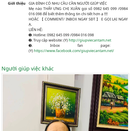
Giới thiệu
GIA ĐÌNH CÓ NHU CẦU CẦN NGƯỜI GIÚP VIỆC
Mẹ nào THẤY ƯNG CHỊ X
UÂN gọi số 0982 645 099 /0984
016 098 để biết thêm thông tin chi tiết hơn ạ !!!!
HOẶC 【 COMMENT/ INBOX NGAY SĐT 】 E GỌI LẠI NGAY
Ạ.
LIÊN HỆ:
➊. Hotline: 0982 645 099 /0984 016 098
➋. Truy cập website:
(Y)
http://giupviecantam.net
➌. Inbox fan page:
(Y)
https://www.facebook.com/giupviecantam.net/
Người giúp việc khác