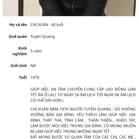
Họ và tên
CHỊ XUÂN - 40 tuổi
Quê quán
Tuyên Quang
Kinh
5 năm
nghiệm
Giới tính
Nữ
Tuổi
1979
GIÚP VIỆC AN TÂM CHUYÊN CUNG CẤP LAO ĐỘNG LÀM
TẾT ĂN Ở LẠI ( TỪ NGÀY 26 ÂM LỊCH TỚI NGÀY 06 ÂM LỊCH
CÓ THỂ DÀI HƠN ).
CHỊ XUÂN NĂM 1979 NGƯỜI TUYÊN QUANG : DO KHÔNG
VƯỚNG BẬN GIA ĐÌNH, YÊU THÍCH LÀM GIÚP VIỆC GIA
ĐÌNH, THẬT THÀ, TÌNH CẢM , THÂN THIỆN… KHÉO TAY,
LÀM ĐƯỢC MỌI VIỆC TRONG GIA ĐÌNH, CÓ MONG MUỐN
ĐI LÀM GIÚP VIỆC TRONG NHỮNG NGÀY TẾT
RẤT MONG ĐƯỢC SỰ QUAN TÂM CỦA CÁC CHỊ, CÁC MẸ ,