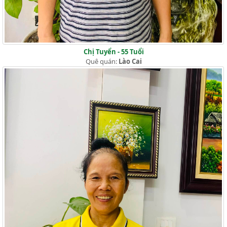
Chị Tuyển - 55 Tuổi
Quê quán:
Lào Cai