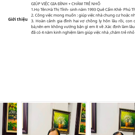
GIÚP VIỆC GIA ĐÌNH + CHĂM TRẺ NHỎ
1.Họ Tên:Hà Thị Tĩnh- sinh năm 1993 Quê Cẩm Khê- Phú Th
2. Công việc mong muốn : giúp việc nhà chung cư hoặc nhà
Giới thiệu
3. Hoàn cảnh gia đình hai vợ chồng ly hôn lâu rồi, con c
bà,nên em không vướng bận gì em ít về .Xác định làm lâu 
đã có 4 năm kinh nghiệm làm giúp việc nhà ,chăm trẻ nhỏ