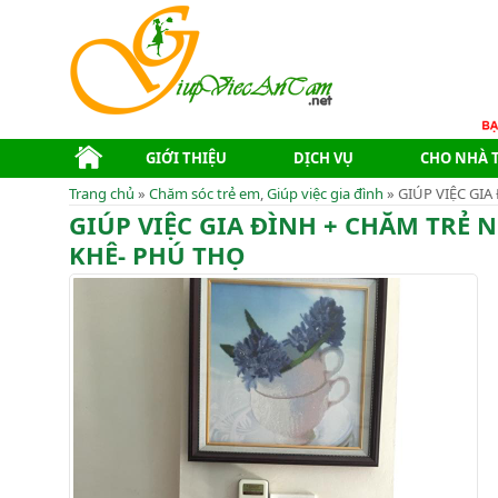
GIỚI THIỆU
DỊCH VỤ
CHO NHÀ 
Trang chủ
»
Chăm sóc trẻ em
,
Giúp việc gia đình
» GIÚP VIỆC GIA
GIÚP VIỆC GIA ĐÌNH + CHĂM TRẺ 
KHÊ- PHÚ THỌ