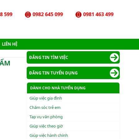
8 599
0982 645 099
0981 463 499
LIÊN HỆ
ĐĂNG TIN TÌM VIỆC
CẨM
ĐĂNG TIN TUYỂN DỤNG
DÀNH CHO NHÀ TUYỂN DỤNG
Giúp việc gia đình
Chăm sóc trẻ em
Tạp vụ văn phòng
Giúp việc theo giờ
Giúp việc hành chính