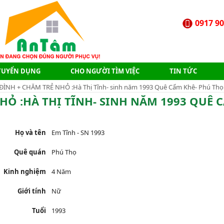
0917 90
TUYỂN DỤNG
CHO NGƯỜI TÌM VIỆC
TIN TỨC
 ĐÌNH + CHĂM TRẺ NHỎ :Hà Thị Tĩnh- sinh năm 1993 Quê Cẩm Khê- Phú Thọ
NHỎ :HÀ THỊ TĨNH- SINH NĂM 1993 QUÊ 
Họ và tên
Em Tĩnh - SN 1993
Quê quán
Phú Thọ
Kinh nghiệm
4 Năm
Giới tính
Nữ
Tuổi
1993