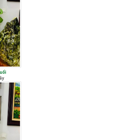
Tuổi
ây