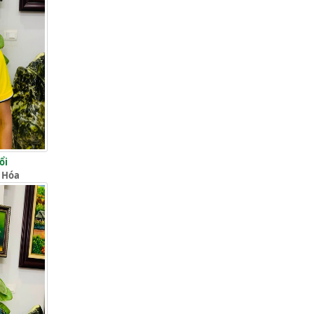
ổi
 Hóa