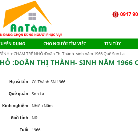
0917 90
TUYỂN DỤNG
CHO NGƯỜI TÌM VIỆC
TIN TỨC
A ĐÌNH + CHĂM TRẺ NHỎ :Doãn Thị Thành- sinh năm 1966 Quê Sơn La
̉ NHỎ :DOÃN THỊ THÀNH- SINH NĂM 1966
Họ và tên
Cô Thành-SN 1966
Quê quán
Sơn La
Kinh nghiệm
Nhiều Năm
Giới tính
Nữ
Tuổi
1966