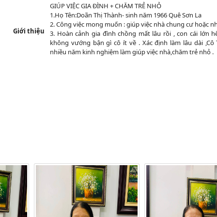
GIÚP VIỆC GIA ĐÌNH + CHĂM TRẺ NHỎ
1.Họ Tên:Doãn Thị Thành- sinh năm 1966 Quê Sơn La
2. Công việc mong muốn : giúp việc nhà chung cư hoặc nhà
Giới thiệu
3. Hoàn cảnh gia đình chồng mất lâu rồi , con cái lớn h
không vướng bận gì cô ít về . Xác định làm lâu dài ,Cô
nhiều năm kinh nghiệm làm giúp việc nhà,chăm trẻ nhỏ .