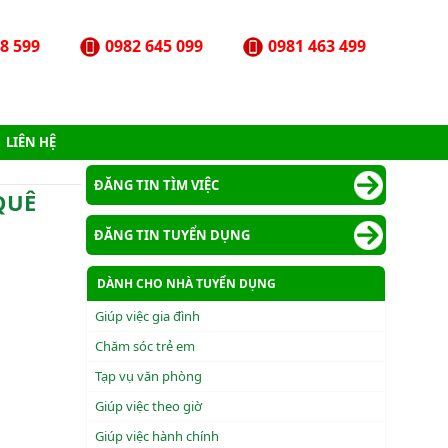
8 599
0982 645 099
0981 463 499
LIÊN HỆ
ĐĂNG TIN TÌM VIỆC
 QUÊ
ĐĂNG TIN TUYỂN DỤNG
DÀNH CHO NHÀ TUYỂN DỤNG
Giúp việc gia đình
Chăm sóc trẻ em
Tạp vụ văn phòng
Giúp việc theo giờ
Giúp việc hành chính