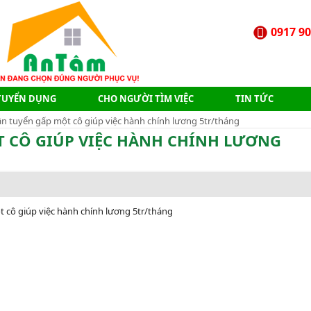
0917 90
TUYỂN DỤNG
CHO NGƯỜI TÌM VIỆC
TIN TỨC
cần tuyển gấp một cô giúp việc hành chính lương 5tr/tháng
T CÔ GIÚP VIỆC HÀNH CHÍNH LƯƠNG
t cô giúp việc hành chính lương 5tr/tháng