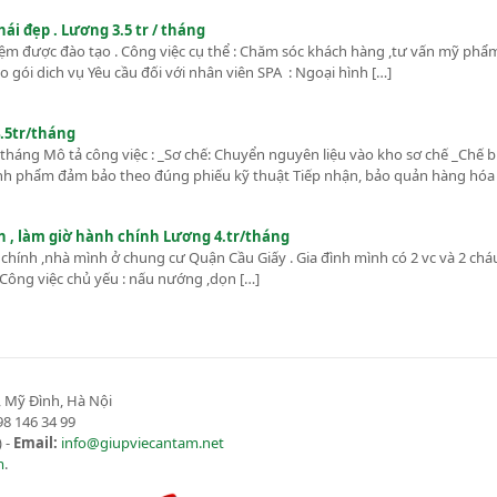
́i đẹp . Lương 3.5 tr / tháng
iệm được đào tạo . Công việc cụ thể : Chăm sóc khách hàng ,tư vấn mỹ ph
 gói dich vụ Yêu cầu đối với nhân viên SPA : Ngoại hình […]
.5tr/tháng
r /tháng Mô tả công việc : _Sơ chế: Chuyển nguyên liệu vào kho sơ chế _Chế 
ành phẩm đảm bảo theo đúng phiếu kỹ thuật Tiếp nhận, bảo quản hàng hóa
 ăn , làm giờ hành chính Lương 4.tr/tháng
chính ,nhà mình ở chung cư Quận Cầu Giấy . Gia đình mình có 2 vc và 2 cháu
i . Công việc chủ yếu : nấu nướng ,dọn […]
 Mỹ Đình, Hà Nội
8 146 34 99
 -
Email:
info@giupviecantam.net
m
.