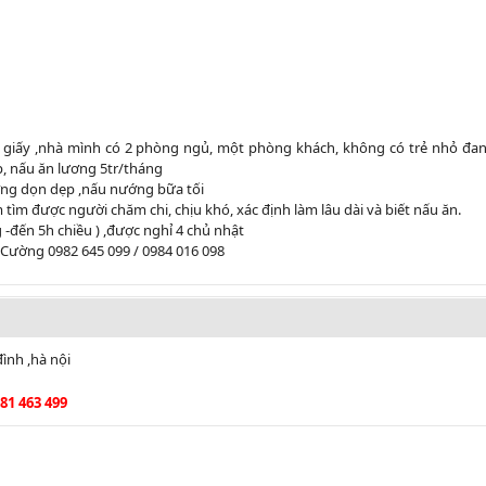
u giấy ,nhà mình có 2 phòng ngủ, một phòng khách, không có trẻ nhỏ đa
, nấu ăn lương 5tr/tháng
ớng dọn dẹp ,nấu nướng bữa tối
ìm được người chăm chi, chịu khó, xác định làm lâu dài và biết nấu ăn.
g -đến 5h chiều ) ,được nghỉ 4 chủ nhật
h Cường 0982 645 099 / 0984 016 098
ình ,hà nội
81 463 499