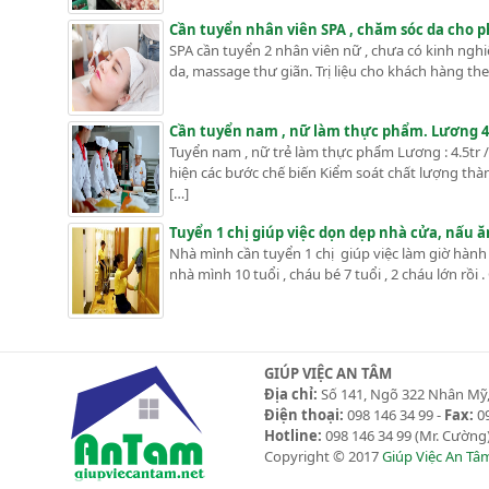
Cần tuyển nhân viên SPA , chăm sóc da cho pha
SPA cần tuyển 2 nhân viên nữ , chưa có kinh ngh
da, massage thư giãn. Trị liệu cho khách hàng theo
Cần tuyển nam , nữ làm thực phẩm. Lương 4
Tuyển nam , nữ trẻ làm thực phẩm Lương : 4.5t
hiện các bước chế biến Kiểm soát chất lượng th
[…]
Tuyển 1 chị giúp việc dọn dẹp nhà cửa, nấu
Nhà mình cần tuyển 1 chị giúp việc làm giờ hành 
nhà mình 10 tuổi , cháu bé 7 tuổi , 2 cháu lớn rồ
GIÚP VIỆC AN TÂM
Địa chỉ:
Số 141, Ngõ 322 Nhân Mỹ,
Điện thoại:
098 146 34 99 -
Fax:
09
Hotline:
098 146 34 99
(Mr. Cường)
Copyright © 2017
Giúp Việc An Tâ