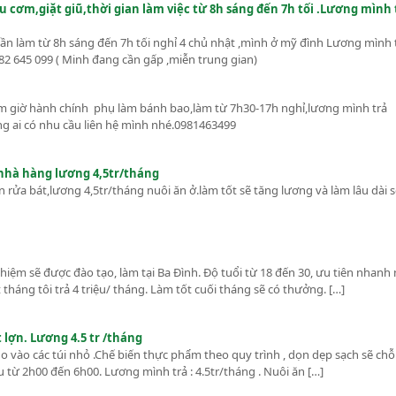
cơm,giặt giũ,thời gian làm việc từ 8h sáng đến 7h tối .Lương mình 
cần làm từ 8h sáng đến 7h tối nghỉ 4 chủ nhật ,mình ở mỹ đình Lương mình 
82 645 099 ( Minh đang cần gấp ,miễn trung gian)
àm giờ hành chính phụ làm bánh bao,làm từ 7h30-17h nghỉ,lương mình trả
g ai có nhu cầu liên hệ mình nhé.0981463499
 nhà hàng lương 4,5tr/tháng
rửa bát,lương 4,5tr/tháng nuôi ăn ở.làm tốt sẽ tăng lương và làm lâu dài s
̣m sẽ được đào tạo, làm tại Ba Đình. Độ tuổi từ 18 đến 30, ưu tiên nhanh n
áng tôi trả 4 triệu/ tháng. Làm tốt cuối tháng sẽ có thưởng. […]
̣t lợn. Lương 4.5 tr /tháng
cho vào các túi nhỏ .Chế biến thực phẩm theo quy trình , dọn dẹp sạch sẽ chỗ
 từ 2h00 đến 6h00. Lương mình trả : 4.5tr/tháng . Nuôi ăn […]