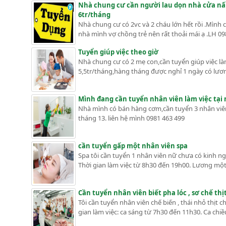
Nhà chung cư cần người lau dọn nhà cửa nấu 
6tr/tháng
Nhà chung cư có 2vc và 2 cháu lớn hết rồi .Mình 
nhà mình vợ chồng trẻ nên rất thoải mái ạ .LH 09
Tuyển giúp việc theo giờ
Nhà chung cư có 2 mẹ con,cần tuyển giúp việc l
5,5tr/tháng,hàng tháng được nghỉ 1 ngày có lươn
Mình đang cần tuyển nhân viên làm việc tại
Nhà mình có bán hàng cơm,cần tuyển 3 nhân viên 
tháng 13. liên hệ mình 0981 463 499
cần tuyển gấp một nhân viên spa
Spa tôi cần tuyển 1 nhân viên nữ chưa có kinh nghiê
Thời gian làm việc từ 8h30 đến 19h00. Lương một th
Cần tuyển nhân viên biết pha lóc , sơ chế thi
Tôi cần tuyển nhân viên chế biến , thái nhỏ thịt 
gian làm việc: ca sáng từ 7h30 đến 11h30. Ca chiều