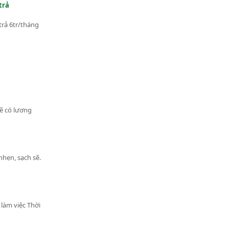
trả
trả 6tr/tháng
ẽ có lương
hẹn, sạch sẽ.
 làm việc Thời