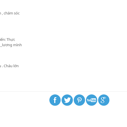
ẩm , chăm sóc
biến: Thực
 _lương mình
 . Cháu lớn