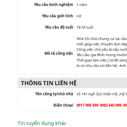
Yêu cầu kinh nghiệm
1 năm
Yêu cầu giới tính
nữ
Yêu cầu độ tuổi
18-55 tuổi
Nhà tôi nhà chung cư tại cầ
một giúp việc chuyên dọn dẹp
Công việc: chủ yếu là nấu nư
Mô tả công việc
Yêu cầu: gia đình mong muốm t
Thời gian làm việc ( từ 8h sán
Ai có nhu cầu xin liên hệ : An
THÔNG TIN LIÊN HỆ
Tên công ty/chủ nhà
số 141 ngõ 322 nhân mỹ ,mỹ đ
Điện thoại
0917 908 599
;
0982 645 099
;
09
Tin tuyển dụng khác