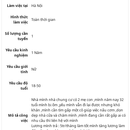
Làm việc tại
Hà Nội
Hình thức
Toàn thời gian
làm việc
Số lượng cần
1
tuyển
Yêu cầu kinh
1 Năm
nghiệm
Yêu cầu giới
Nữ
tính
Yêu cầu độ
18-50
tuổi
Nhà mình nhà chung cư có 2 mẹ con ,mình năm nay 32
tuổi mình bị ốm ,yếu mình vẫn đi lại được nhưng khó
khăn ,mình cần tìm gấp một cô giúp việc nấu cơm ,dọn
Mô tả công
dẹp nhà cửa và chăm mình ,mình đang cần rất gấp ai có
việc
nhu cầu thì liên hệ với mình
Lương mình trả : 5tr/tháng làm tốt mình tăng lương làm