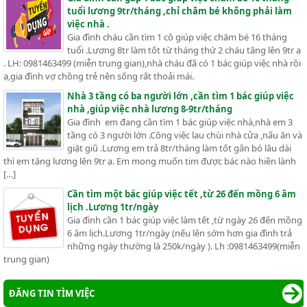
tuổi lương 9tr/tháng ,chỉ chăm bé không phải làm
việc nhà .
Gia đình cháu cần tìm 1 cô giúp việc chăm bé 16 tháng
tuổi .Lương 8tr làm tốt từ tháng thứ 2 cháu tăng lên 9tr ạ
. LH: 0981463499 (miễn trung gian),nhà cháu đã có 1 bác giúp việc nhà rồi
ạ,gia đình vợ chồng trẻ nên sống rất thoải mái.
Nhà 3 tầng có ba người lớn ,cần tìm 1 bác giúp việc
nhà ,giúp việc nhà lương 8-9tr/tháng
Gia đình em đang cần tìm 1 bác giúp việc nhà,nhà em 3
tầng có 3 người lớn .Công việc lau chùi nhà cửa ,nấu ăn và
giặt giũ .Lương em trả 8tr/tháng làm tốt gắn bó lâu dài
thì em tăng lương lên 9tr ạ. Em mong muốn tim được bác nào hiền lành
[…]
Cần tìm một bác giúp việc tết ,từ 26 đến mồng 6 âm
lịch .Lương 1tr/ngày
Gia đình cần 1 bác giúp việc làm tết ,từ ngày 26 đến mồng
6 âm lịch.Lương 1tr/ngày (nếu lên sớm hơn gia đình trả
những ngày thường là 250k/ngày ). Lh :0981463499(miễn
trung gian)
ĐĂNG TIN TÌM VIỆC