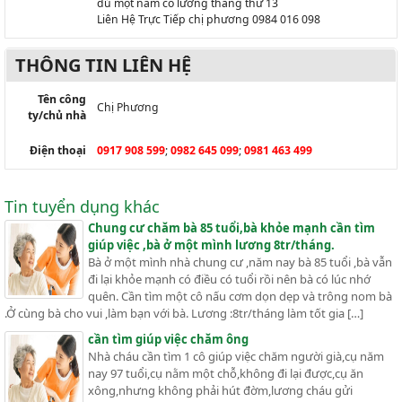
đủ một năm có lương tháng thứ 13
Liên Hệ Trực Tiếp chị phương 0984 016 098
THÔNG TIN LIÊN HỆ
Tên công
Chị Phương
ty/chủ nhà
Điện thoại
0917 908 599
;
0982 645 099
;
0981 463 499
Tin tuyển dụng khác
Chung cư chăm bà 85 tuổi,bà khỏe mạnh cần tìm
giúp việc ,bà ở một mình lương 8tr/tháng.
Bà ở một mình nhà chung cư ,năm nay bà 85 tuổi ,bà vẫn
đi lại khỏe mạnh có điều có tuổi rồi nên bà có lúc nhớ
quên. Cần tìm một cô nấu cơm dọn dẹp và trông nom bà
.Ở cùng bà cho vui ,làm bạn với bà. Lương :8tr/tháng làm tốt gia […]
cần tìm giúp việc chăm ông
Nhà cháu cần tìm 1 cô giúp việc chăm người già,cụ năm
nay 97 tuổi,cụ nằm một chỗ,không đi lại được,cụ ăn
xông,nhưng không phải hút đờm,lương cháu gửi