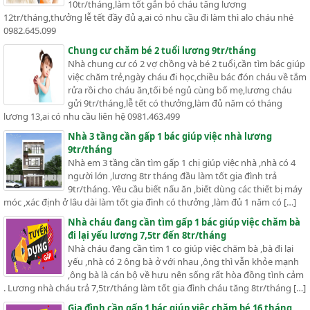
10tr/tháng,làm tốt gắn bó cháu tăng lương
12tr/tháng,thưởng lễ tết đầy đủ ạ,ai có nhu cầu đi làm thì alo cháu nhé
0982.645.099
Chung cư chăm bé 2 tuổi lương 9tr/tháng
Nhà chung cư có 2 vợ chồng và bé 2 tuổi,cần tìm bác giúp
việc chăm trẻ,ngày cháu đi học,chiều bác đón cháu về tắm
rửa rồi cho cháu ăn,tối bé ngủ cùng bố mẹ,lương cháu
gửi 9tr/tháng,lễ tết có thưởng,làm đủ năm có tháng
lương 13,ai có nhu cầu liên hệ 0981.463.499
Nhà 3 tầng cần gấp 1 bác giúp việc nhà lương
9tr/tháng
Nhà em 3 tầng cần tìm gấp 1 chị giúp việc nhà ,nhà có 4
người lớn ,lương 8tr tháng đầu làm tốt gia đình trả
9tr/tháng. Yêu cầu biết nấu ăn ,biết dùng các thiết bị máy
móc ,xác định ở lâu dài làm tốt gia đình có thưởng ,làm đủ 1 năm có […]
Nhà cháu đang cần tìm gấp 1 bác giúp việc chăm bà
đi lại yếu lương 7,5tr đến 8tr/tháng
Nhà cháu đang cần tìm 1 co giúp việc chăm bà ,bà đi lại
yếu ,nhà có 2 ông bà ở với nhau ,ông thì vẫn khỏe mạnh
,ông bà là cán bộ về hưu nên sống rất hòa đồng tình cảm
. Lương nhà cháu trả 7,5tr/tháng làm tốt gia đình cháu tăng 8tr/tháng […]
Gia đình cần gấp 1 bác giúp việc chăm bé 16 tháng