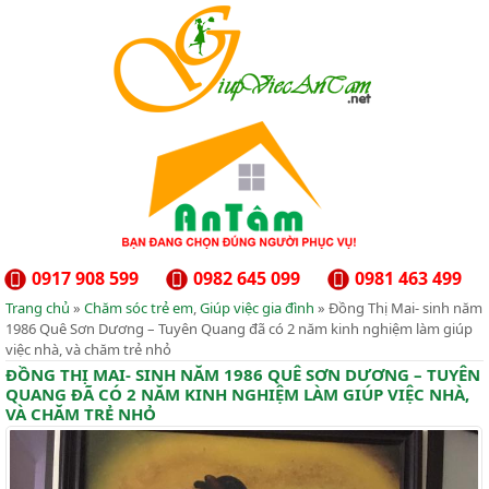
0917 908 599
0982 645 099
0981 463 499
Trang chủ
»
Chăm sóc trẻ em
,
Giúp việc gia đình
» Đồng Thị Mai- sinh năm
1986 Quê Sơn Dương – Tuyên Quang đã có 2 năm kinh nghiệm làm giúp
việc nhà, và chăm trẻ nhỏ
ĐỒNG THỊ MAI- SINH NĂM 1986 QUÊ SƠN DƯƠNG – TUYÊN
QUANG ĐÃ CÓ 2 NĂM KINH NGHIỆM LÀM GIÚP VIỆC NHÀ,
VÀ CHĂM TRẺ NHỎ